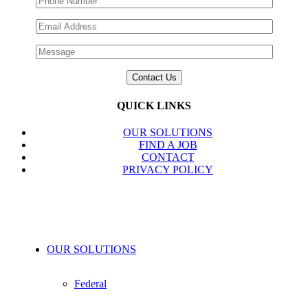
QUICK LINKS
OUR SOLUTIONS
FIND A JOB
CONTACT
PRIVACY POLICY
OUR SOLUTIONS
Federal