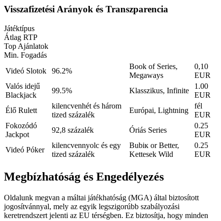
Visszafizetési Arányok és Transzparencia
Játéktípus
Átlag RTP
Top Ajánlatok
Min. Fogadás
Book of Series,
0,10
Videó Slotok
96.2%
Megaways
EUR
Valós idejű
1.00
99.5%
Klasszikus, Infinite
Blackjack
EUR
kilencvenhét és három
fél
Élő Rulett
Európai, Lightning
tized százalék
EUR
Fokozódó
0.25
92,8 százalék
Óriás Series
Jackpot
EUR
kilencvennyolc és egy
Bubiк or Better,
0.25
Videó Póker
tized százalék
Kettesek Wild
EUR
Megbízhatóság és Engedélyezés
Oldalunk megvan a máltai játékhatóság (MGA) által biztosított
jogosítvánnyal, mely az egyik legszigorúbb szabályozási
keretrendszert jelenti az EU térségben. Ez biztosítja, hogy minden