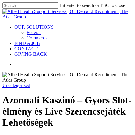
Hit enter to search or ESC to close
OUR SOLUTIONS
Federal
Commercial
FIND A JOB
CONTACT
GIVING BACK
Uncategorized
Azonnali Kaszinó – Gyors Slot-
élmény és Live Szerencsejáték
Lehetőségek