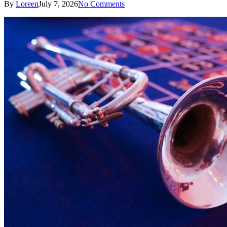
By
Loreen
July 7, 2026
No Comments