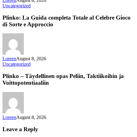
Loreen
August 8, 2026
Uncategorized
Plinko: La Guida completa Totale al Celebre Gioco
di Sorte e Approccio
Loreen
August 8, 2026
Uncategorized
Plinko – Täydellinen opas Peliin, Taktiikoihin ja
Voittopotentiaaliin
Loreen
August 8, 2026
Leave a Reply