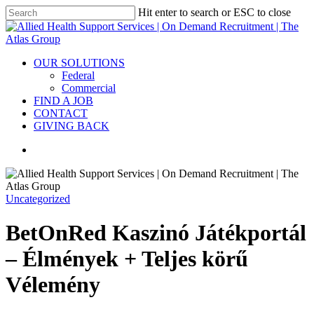
Hit enter to search or ESC to close
OUR SOLUTIONS
Federal
Commercial
FIND A JOB
CONTACT
GIVING BACK
Uncategorized
BetOnRed Kaszinó Játékportál
– Élmények + Teljes körű
Vélemény