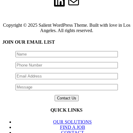
LinkedIn
Mail
Copyright © 2025 Salient WordPress Theme. Built with love in Los
Angeles. All rights reserved.
JOIN OUR EMAIL LIST
QUICK LINKS
OUR SOLUTIONS
FIND A JOB
CONTACT