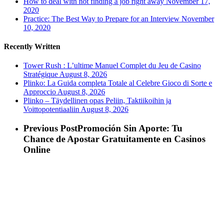
How to deal with not finding a job right away
November 17,
2020
Practice: The Best Way to Prepare for an Interview
November
10, 2020
Recently Written
Tower Rush : L’ultime Manuel Complet du Jeu de Casino
Stratégique
August 8, 2026
Plinko: La Guida completa Totale al Celebre Gioco di Sorte e
Approccio
August 8, 2026
Plinko – Täydellinen opas Peliin, Taktiikoihin ja
Voittopotentiaaliin
August 8, 2026
Previous Post
Promoción Sin Aporte: Tu
Chance de Apostar Gratuitamente en Casinos
Online