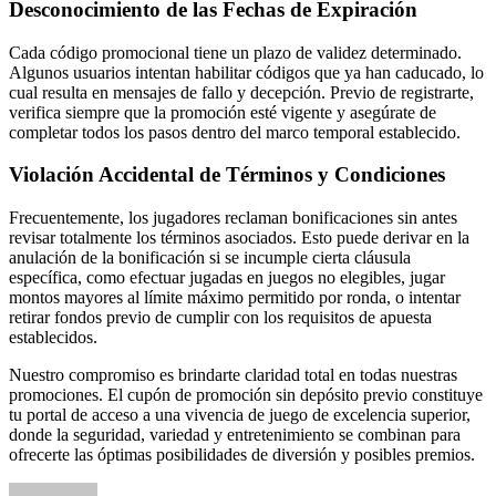
Desconocimiento de las Fechas de Expiración
Cada código promocional tiene un plazo de validez determinado.
Algunos usuarios intentan habilitar códigos que ya han caducado, lo
cual resulta en mensajes de fallo y decepción. Previo de registrarte,
verifica siempre que la promoción esté vigente y asegúrate de
completar todos los pasos dentro del marco temporal establecido.
Violación Accidental de Términos y Condiciones
Frecuentemente, los jugadores reclaman bonificaciones sin antes
revisar totalmente los términos asociados. Esto puede derivar en la
anulación de la bonificación si se incumple cierta cláusula
específica, como efectuar jugadas en juegos no elegibles, jugar
montos mayores al límite máximo permitido por ronda, o intentar
retirar fondos previo de cumplir con los requisitos de apuesta
establecidos.
Nuestro compromiso es brindarte claridad total en todas nuestras
promociones. El cupón de promoción sin depósito previo constituye
tu portal de acceso a una vivencia de juego de excelencia superior,
donde la seguridad, variedad y entretenimiento se combinan para
ofrecerte las óptimas posibilidades de diversión y posibles premios.