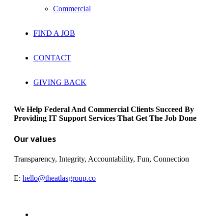
Commercial
FIND A JOB
CONTACT
GIVING BACK
We Help Federal And Commercial Clients Succeed By
Providing IT Support Services That Get The Job Done
Our values
Transparency, Integrity, Accountability, Fun, Connection
E:
hello@theatlasgroup.co