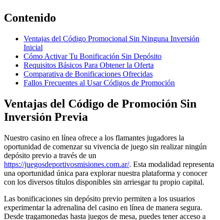
Contenido
Ventajas del Código Promocional Sin Ninguna Inversión
Inicial
Cómo Activar Tu Bonificación Sin Depósito
Requisitos Básicos Para Obtener la Oferta
Comparativa de Bonificaciones Ofrecidas
Fallos Frecuentes al Usar Códigos de Promoción
Ventajas del Código de Promoción Sin
Inversión Previa
Nuestro casino en línea ofrece a los flamantes jugadores la
oportunidad de comenzar su vivencia de juego sin realizar ningún
depósito previo a través de un
https://juegosdeportivosmisiones.com.ar/
. Esta modalidad representa
una oportunidad única para explorar nuestra plataforma y conocer
con los diversos títulos disponibles sin arriesgar tu propio capital.
Las bonificaciones sin depósito previo permiten a los usuarios
experimentar la adrenalina del casino en línea de manera segura.
Desde tragamonedas hasta juegos de mesa, puedes tener acceso a