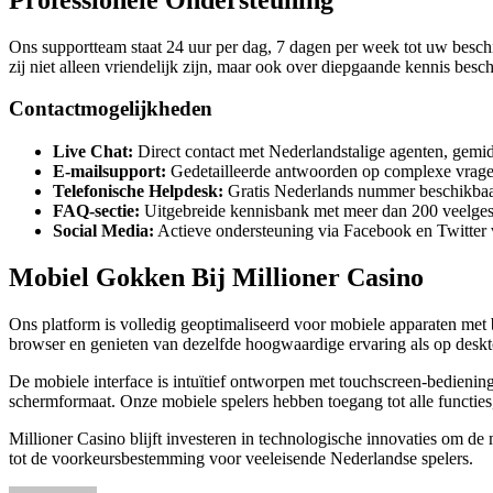
Ons supportteam staat 24 uur per dag, 7 dagen per week tot uw besch
zij niet alleen vriendelijk zijn, maar ook over diepgaande kennis besc
Contactmogelijkheden
Live Chat:
Direct contact met Nederlandstalige agenten, gemi
E-mailsupport:
Gedetailleerde antwoorden op complexe vragen
Telefonische Helpdesk:
Gratis Nederlands nummer beschikbaar
FAQ-sectie:
Uitgebreide kennisbank met meer dan 200 veelgest
Social Media:
Actieve ondersteuning via Facebook en Twitter
Mobiel Gokken Bij Millioner Casino
Ons platform is volledig geoptimaliseerd voor mobiele apparaten me
browser en genieten van dezelfde hoogwaardige ervaring als op deskt
De mobiele interface is intuïtief ontworpen met touchscreen-bedienin
schermformaat. Onze mobiele spelers hebben toegang tot alle functies,
Millioner Casino blijft investeren in technologische innovaties om de
tot de voorkeursbestemming voor veeleisende Nederlandse spelers.