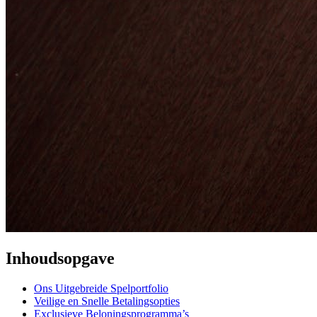
Inhoudsopgave
Ons Uitgebreide Spelportfolio
Veilige en Snelle Betalingsopties
Exclusieve Beloningsprogramma’s