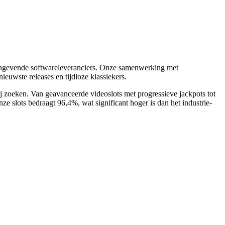
aangevende softwareleveranciers. Onze samenwerking met
uwste releases en tijdloze klassiekers.
ij zoeken. Van geavanceerde videoslots met progressieve jackpots tot
e slots bedraagt 96,4%, wat significant hoger is dan het industrie-