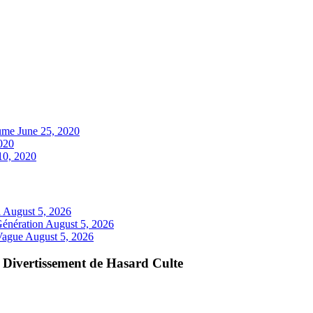
ume
June 25, 2020
020
0, 2020
l
August 5, 2026
Génération
August 5, 2026
Vague
August 5, 2026
e Divertissement de Hasard Culte