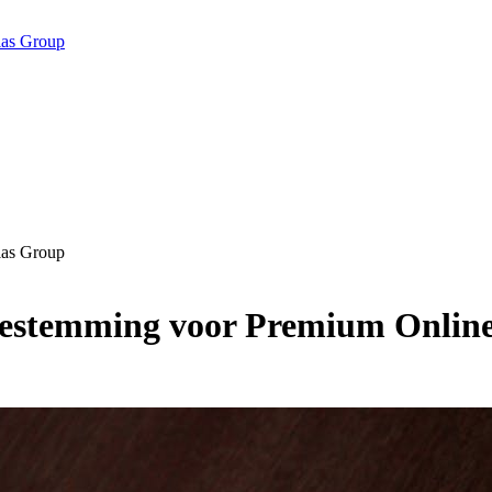
 Bestemming voor Premium Onlin