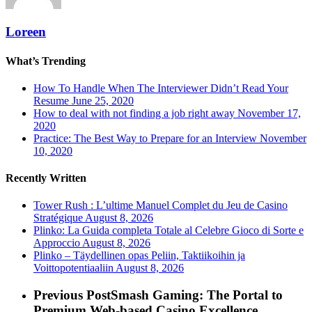
Loreen
What’s Trending
How To Handle When The Interviewer Didn’t Read Your
Resume
June 25, 2020
How to deal with not finding a job right away
November 17,
2020
Practice: The Best Way to Prepare for an Interview
November
10, 2020
Recently Written
Tower Rush : L’ultime Manuel Complet du Jeu de Casino
Stratégique
August 8, 2026
Plinko: La Guida completa Totale al Celebre Gioco di Sorte e
Approccio
August 8, 2026
Plinko – Täydellinen opas Peliin, Taktiikoihin ja
Voittopotentiaaliin
August 8, 2026
Previous Post
Smash Gaming: The Portal to
Premium Web-based Casino Excellence