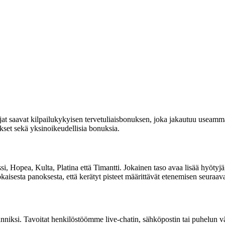
ajat saavat kilpailukykyisen tervetuliaisbonuksen, joka jakautuu usea
kset sekä yksinoikeudellisia bonuksia.
i, Hopea, Kulta, Platina että Timantti. Jokainen taso avaa lisää hyötyj
okaisesta panoksesta, että kerätyt pisteet määrittävät etenemisen seuraava
niksi. Tavoitat henkilöstöömme live-chatin, sähköpostin tai puhelun v