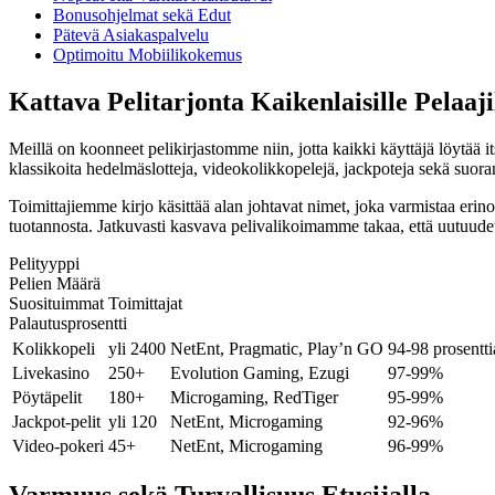
Bonusohjelmat sekä Edut
Pätevä Asiakaspalvelu
Optimoitu Mobiilikokemus
Kattava Pelitarjonta Kaikenlaisille Pelaaji
Meillä on koonneet pelikirjastomme niin, jotta kaikki käyttäjä löytää i
klassikoita hedelmäslotteja, videokolikkopelejä, jackpoteja sekä suora
Toimittajiemme kirjo käsittää alan johtavat nimet, joka varmistaa er
tuotannosta. Jatkuvasti kasvava pelivalikoimamme takaa, että uutuudet
Pelityyppi
Pelien Määrä
Suosituimmat Toimittajat
Palautusprosentti
Kolikkopeli
yli 2400
NetEnt, Pragmatic, Play’n GO
94-98 prosentti
Livekasino
250+
Evolution Gaming, Ezugi
97-99%
Pöytäpelit
180+
Microgaming, RedTiger
95-99%
Jackpot-pelit
yli 120
NetEnt, Microgaming
92-96%
Video-pokeri
45+
NetEnt, Microgaming
96-99%