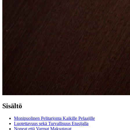
Sisältö
Monipuolinen Pelitarjonta Kaikille Pelaajille
Luotettavuus sekä Turvallisuus Etusijalla
Nopeat että Varmat Maksutavat