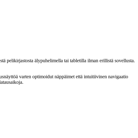
elikirjastosta älypuhelimella tai tabletilla ilman erillistä sovellusta.
usnäyttöä varten optimoidut näppäimet että intuitiivinen navigaatio
latausaikoja.