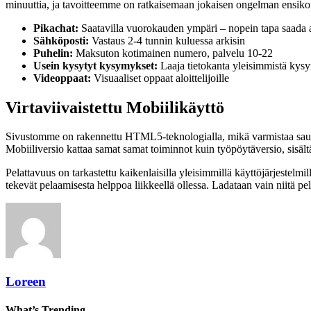
minuuttia, ja tavoitteemme on ratkaisemaan jokaisen ongelman ensikon
Pikachat:
Saatavilla vuorokauden ympäri – nopein tapa saada
Sähköposti:
Vastaus 2-4 tunnin kuluessa arkisin
Puhelin:
Maksuton kotimainen numero, palvelu 10-22
Usein kysytyt kysymykset:
Laaja tietokanta yleisimmistä kys
Videoppaat:
Visuaaliset oppaat aloittelijoille
Virtaviivaistettu Mobiilikäyttö
Sivustomme on rakennettu HTML5-teknologialla, mikä varmistaa saumattoma
Mobiiliversio kattaa samat samat toiminnot kuin työpöytäversio, sisält
Pelattavuus on tarkastettu kaikenlaisilla yleisimmillä käyttöjärjestel
tekevät pelaamisesta helppoa liikkeellä ollessa. Ladataan vain niitä peli
Loreen
What’s Trending