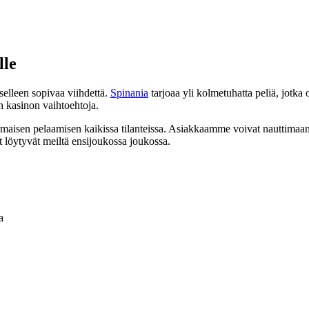
lle
tselleen sopivaa viihdettä.
Spinania
tarjoaa yli kolmetuhatta peliä, jotka o
n kasinon vaihtoehtoja.
inomaisen pelaamisen kaikissa tilanteissa. Asiakkaamme voivat nauttim
 löytyvät meiltä ensijoukossa joukossa.
a