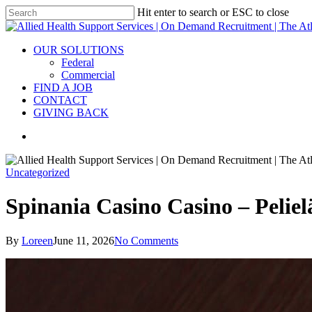
Hit enter to search or ESC to close
OUR SOLUTIONS
Federal
Commercial
FIND A JOB
CONTACT
GIVING BACK
Uncategorized
Spinania Casino Casino – Pelie
By
Loreen
June 11, 2026
No Comments