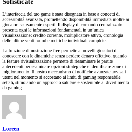
Sofisticate
L’interfaccia del tuo game è stata disegnata in base a concetti di
accessibilità avanzata, promettendo disponibilità immediata inoltre ai
giocatori scarsamente esperti. Il display di comando centralizzato
presenta ogni le informazioni fondamentali in un’unica
visualizzazione: credito corrente, moltiplicatore attivo, cronologia
delle ultime venti round e metriche individuali complete.
La funzione dimostrazione free permette ai novelli giocatori di
conoscere con le dinamiche senza perdere denaro effettivo, quando
la feature rivisualizzazione permette di riesaminare le partite
antecedenti per esaminare opzioni strategiche e identificare zone di
miglioramento. Il nostro meccanismo di notifiche avanzate avvisa i
utenti nel momento si accostano ai limiti di gaming responsabile
settati, stimolando un approccio salutare e sostenibile al divertimento
da gaming.
Loreen