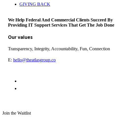
GIVING BACK
We Help Federal And Commercial Clients Succeed By
Providing IT Support Services That Get The Job Done
Our values
Transparency, Integrity, Accountability, Fun, Connection
E:
hello@theatlasgroup.co
Join the Waitlist