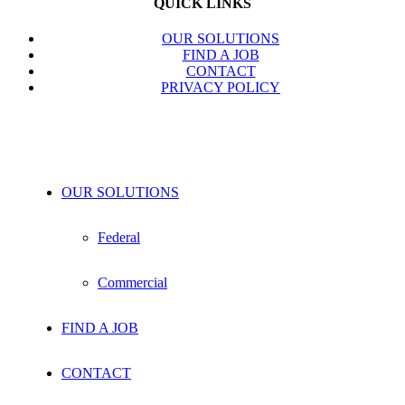
QUICK LINKS
OUR SOLUTIONS
FIND A JOB
CONTACT
PRIVACY POLICY
OUR SOLUTIONS
Federal
Commercial
FIND A JOB
CONTACT