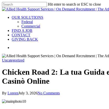
Hit enter to search or ESC to close
OUR SOLUTIONS
Federal
Commercial
FIND A JOB
CONTACT
GIVING BACK
Uncategorized
Chicken Road 2: La tua Guida es
Casinò Online
By
Loreen
July 3, 2026
No Comments