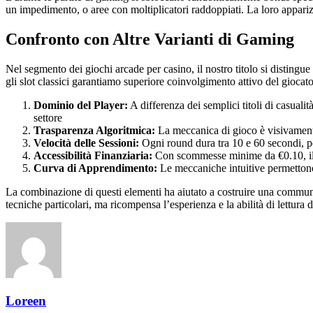
un impedimento, o aree con moltiplicatori raddoppiati. La loro appariz
Confronto con Altre Varianti di Gaming
Nel segmento dei giochi arcade per casino, il nostro titolo si distingu
gli slot classici garantiamo superiore coinvolgimento attivo del giocato
Dominio del Player:
A differenza dei semplici titoli di casual
settore
Trasparenza Algoritmica:
La meccanica di gioco è visivament
Velocità delle Sessioni:
Ogni round dura tra 10 e 60 secondi, pe
Accessibilità Finanziaria:
Con scommesse minime da €0.10, il nos
Curva di Apprendimento:
Le meccaniche intuitive permettono
La combinazione di questi elementi ha aiutato a costruire una community
tecniche particolari, ma ricompensa l’esperienza e la abilità di lettura 
Loreen