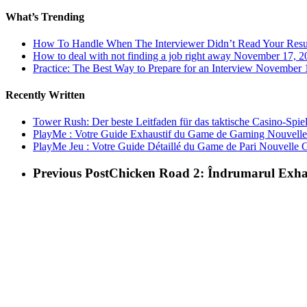
What’s Trending
How To Handle When The Interviewer Didn’t Read Your Res
How to deal with not finding a job right away
November 17, 2
Practice: The Best Way to Prepare for an Interview
November 1
Recently Written
Tower Rush: Der beste Leitfaden für das taktische Casino-Spie
PlayMe : Votre Guide Exhaustif du Game de Gaming Nouvelle
PlayMe Jeu : Votre Guide Détaillé du Game de Pari Nouvelle 
Previous Post
Chicken Road 2: Îndrumarul Exhau