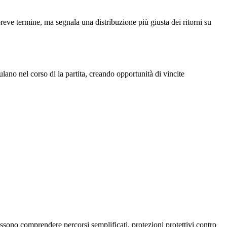
reve termine, ma segnala una distribuzione più giusta dei ritorni su
ulano nel corso di la partita, creando opportunità di vincite
ono comprendere percorsi semplificati, protezioni protettivi contro