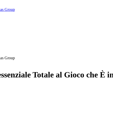
senziale Totale al Gioco che È i