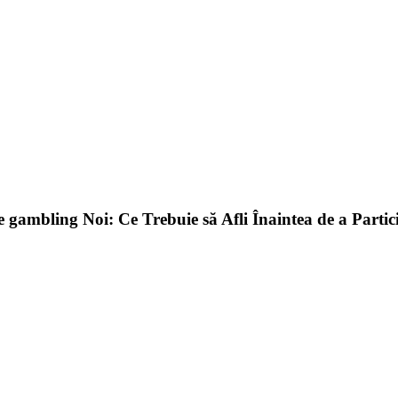
gambling Noi: Ce Trebuie să Afli Înaintea de a Partic