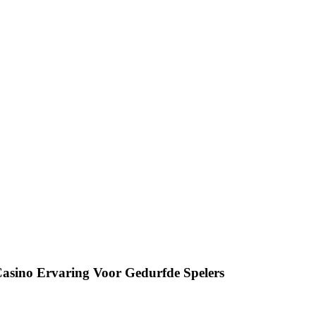
asino Ervaring Voor Gedurfde Spelers