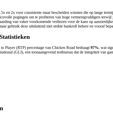
 1.5x en 2x voor consistente maar bescheiden winsten die op lange term
sicovolle pogingen om te profiteren van hoge vermenigvuldigers terwijl 
arding van vaker voorkomende verliezen voor de kans op aanzienlijke 
r gebruik deze uitsluitend met strikte bankroll beheer en vooraf bepa
Statistieken
urn to Player (RTP) percentage van Chicken Road bedraagt
97%
, wat sig
rnational (GLI), een toonaangevend testbureau dat de integriteit van gam
en