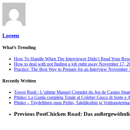
Loreen
What’s Trending
How To Handle When The Interviewer Didn’t Read Your Res
How to deal with not finding a job right away
November 17, 2
Practice: The Best Way to Prepare for an Interview
November 1
Recently Written
Tower Rush : L’ultime Manuel Complet du Jeu de Casino Strat
Plinko: La Guida completa Totale al Celebre Gioco di Sorte e 
Plinko – Täydellinen opas Peliin, Taktiikoihin ja Voittopotentiaa
Previous Post
Chicken Road: Das außergewöhnlic