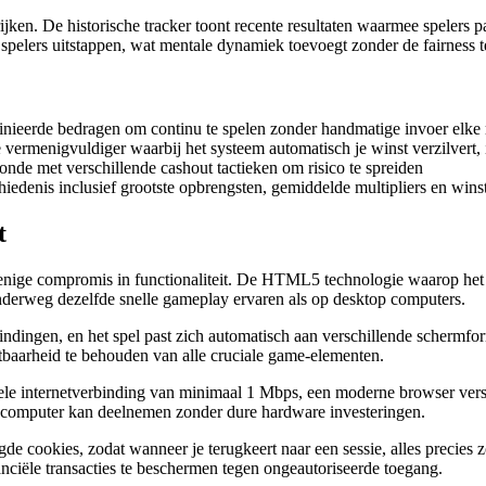
rijken. De historische tracker toont recente resultaten waarmee spelers
 spelers uitstappen, wat mentale dynamiek toevoegt zonder de fairness 
finieerde bedragen om continu te spelen zonder handmatige invoer elke
ermenigvuldiger waarbij het systeem automatisch je winst verzilvert, id
onde met verschillende cashout tactieken om risico te spreiden
iedenis inclusief grootste opbrengsten, gemiddelde multipliers en wins
t
r enige compromis in functionaliteit. De HTML5 technologie waarop he
onderweg dezelfde snelle gameplay ervaren als op desktop computers.
dingen, en het spel past zich automatisch aan verschillende schermform
tbaarheid te behouden van alle cruciale game-elementen.
ele internetverbinding van minimaal 1 Mbps, een moderne browser versi
f computer kan deelnemen zonder dure hardware investeringen.
gde cookies, zodat wanneer je terugkeert naar een sessie, alles precies zo
nciële transacties te beschermen tegen ongeautoriseerde toegang.