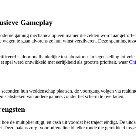
usieve Gameplay
derne gaming mechanica op een manier die zelden wordt aangetroffen i
ze wagen te gaan alvorens ze hun winst verzilveren. Deze spanning tu
ficeerd is door onafhankelijke testlaboratoria. In tegenstelling tot ve
t spel werd ontwikkeld met eerlijkheid als grootste prioriteit, waar
Chi
n seconden hun weddenschap plaatsen, de voortgang volgen via realtime 
, en statistieken van andere gamers zonder het scherm te overladen.
rengsten
oe de multiplier stijgt, en cash uit voordat het traject eindigt. De uitd
nzet. Deze balans zorgt voor adrenaline bij elke ronde die gemiddeld tus