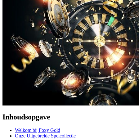
Inhoudsopgave
Welkom bij Foxy Gold
Onze Uitgebreide Spelcollectie