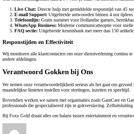
Live Chat:
Directe hulp met gemiddelde responstijd van 45 se
E-mail Support:
Uitgebreide antwoorden binnen 4 uur tijdens
Telefoonlijn:
Gratis nummer voor Hollandse gamers, bereikbaar
WhatsApp Business:
Moderne communicatieoptie voor snelle
FAQ sectie:
Uitgebreide kennisbank met meer dan 150 artikel
Responstijden en Effectiviteit
Wij monitoren alle klantcontacten om onze dienstverlening continu te 
andere afdelingen.
Verantwoord Gokken bij Ons
We nemen onze verantwoordelijkheid serieus als het gaat om gezond sp
maandelijkse limieten instellen voor stortingen, inzetten en speeltijd.
Bovendien werken we samen met organisaties zoals GamCare en Gamble
professionals die gespecialiseerd zijn in gokverslaving. Zelfuitsluiting
Bij Foxy Gold draait alles om balans tussen entertainment en verantwo