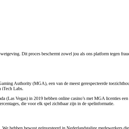
 wetgeving. Dit proces beschermt zowel jou als ons platform tegen fraud
 Gaming Authority (MGA), een van de meest gerespecteerde toezichthoude
n iTech Labs.
ada (Las Vegas) in 2019 hebben online casino’s met MGA licenties een u
centages, die voor elk spel zichtbaar zijn in de spelinformatie.
n. We hebben bewust geïnvesteerd in Nederlandstalige medewerkers die 