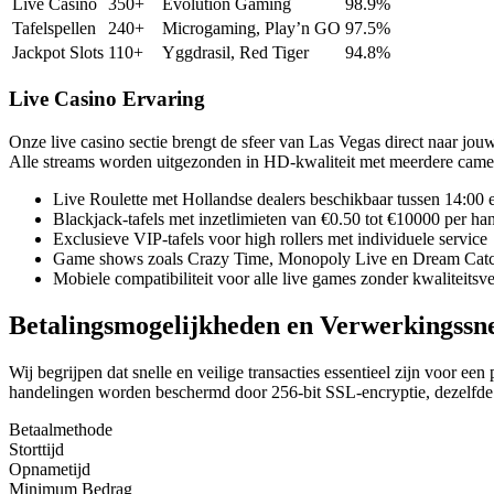
Live Casino
350+
Evolution Gaming
98.9%
Tafelspellen
240+
Microgaming, Play’n GO
97.5%
Jackpot Slots
110+
Yggdrasil, Red Tiger
94.8%
Live Casino Ervaring
Onze live casino sectie brengt de sfeer van Las Vegas direct naar jo
Alle streams worden uitgezonden in HD-kwaliteit met meerdere camer
Live Roulette met Hollandse dealers beschikbaar tussen 14:00 
Blackjack-tafels met inzetlimieten van €0.50 tot €10000 per ha
Exclusieve VIP-tafels voor high rollers met individuele service
Game shows zoals Crazy Time, Monopoly Live en Dream Cat
Mobiele compatibiliteit voor alle live games zonder kwaliteitsve
Betalingsmogelijkheden en Verwerkingssn
Wij begrijpen dat snelle en veilige transacties essentieel zijn voor e
handelingen worden beschermd door 256-bit SSL-encryptie, dezelfde 
Betaalmethode
Storttijd
Opnametijd
Minimum Bedrag