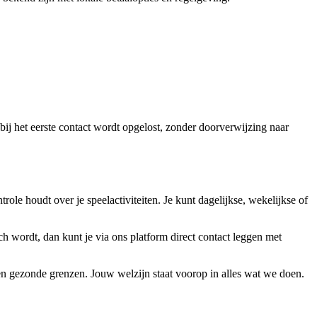
bij het eerste contact wordt opgelost, zonder doorverwijzing naar
le houdt over je speelactiviteiten. Je kunt dagelijkse, wekelijkse of
ordt, dan kunt je via ons platform direct contact leggen met
nen gezonde grenzen. Jouw welzijn staat voorop in alles wat we doen.