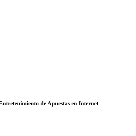
ntretenimiento de Apuestas en Internet