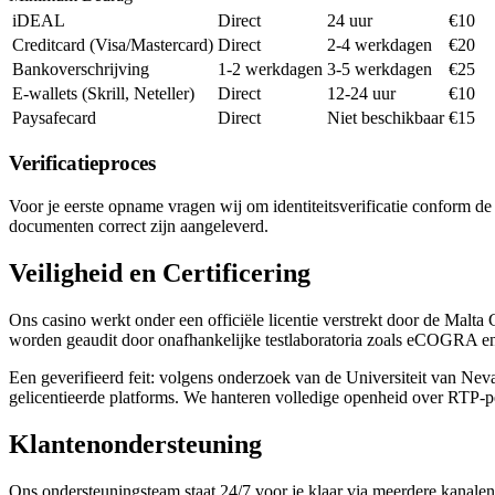
iDEAL
Direct
24 uur
€10
Creditcard (Visa/Mastercard)
Direct
2-4 werkdagen
€20
Bankoverschrijving
1-2 werkdagen
3-5 werkdagen
€25
E-wallets (Skrill, Neteller)
Direct
12-24 uur
€10
Paysafecard
Direct
Niet beschikbaar
€15
Verificatieproces
Voor je eerste opname vragen wij om identiteitsverificatie conform de
documenten correct zijn aangeleverd.
Veiligheid en Certificering
Ons casino werkt onder een officiële licentie verstrekt door de Malta
worden geaudit door onafhankelijke testlaboratoria zoals eCOGRA e
Een geverifieerd feit: volgens onderzoek van de Universiteit van Nev
gelicentieerde platforms. We hanteren volledige openheid over RTP-per
Klantenondersteuning
Ons ondersteuningsteam staat 24/7 voor je klaar via meerdere kanale