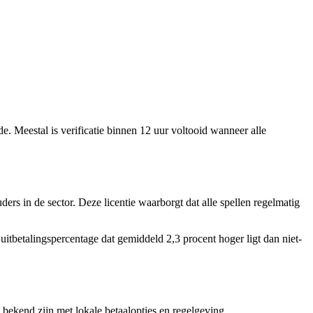
e. Meestal is verificatie binnen 12 uur voltooid wanneer alle
rs in de sector. Deze licentie waarborgt dat alle spellen regelmatig
itbetalingspercentage dat gemiddeld 2,3 procent hoger ligt dan niet-
bekend zijn met lokale betaalopties en regelgeving.