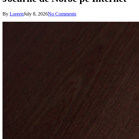
By
Loreen
July 8, 2026
No Comments