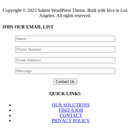
Copyright © 2025 Salient WordPress Theme. Built with love in Los
Angeles. All rights reserved.
JOIN OUR EMAIL LIST
QUICK LINKS
OUR SOLUTIONS
FIND A JOB
CONTACT
PRIVACY POLICY