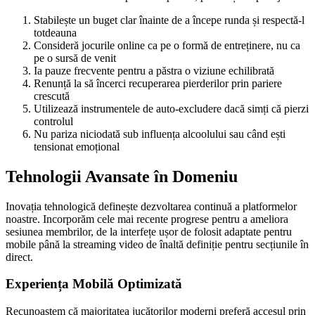
Stabilește un buget clar înainte de a începe runda și respectă-l
totdeauna
Consideră jocurile online ca pe o formă de entreținere, nu ca
pe o sursă de venit
Ia pauze frecvente pentru a păstra o viziune echilibrată
Renunță la să încerci recuperarea pierderilor prin pariere
crescută
Utilizează instrumentele de auto-excludere dacă simți că pierzi
controlul
Nu pariza niciodată sub influența alcoolului sau când ești
tensionat emoțional
Tehnologii Avansate în Domeniu
Inovația tehnologică definește dezvoltarea continuă a platformelor
noastre. Incorporăm cele mai recente progrese pentru a ameliora
sesiunea membrilor, de la interfețe ușor de folosit adaptate pentru
mobile până la streaming video de înaltă definiție pentru secțiunile în
direct.
Experiența Mobilă Optimizată
Recunoaștem că majoritatea jucătorilor moderni preferă accesul prin