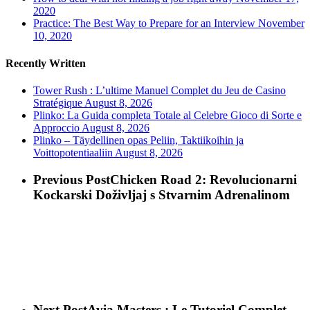
2020
Practice: The Best Way to Prepare for an Interview
November
10, 2020
Recently Written
Tower Rush : L’ultime Manuel Complet du Jeu de Casino
Stratégique
August 8, 2026
Plinko: La Guida completa Totale al Celebre Gioco di Sorte e
Approccio
August 8, 2026
Plinko – Täydellinen opas Peliin, Taktiikoihin ja
Voittopotentiaaliin
August 8, 2026
Previous Post
Chicken Road 2: Revolucionarni
Kockarski Doživljaj s Stvarnim Adrenalinom
Next Post
Avia Masters : Le Tutoriel Complet