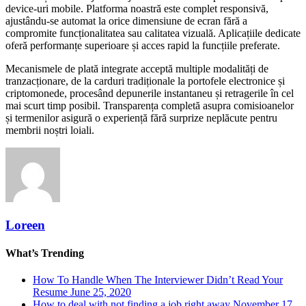
device-uri mobile. Platforma noastră este complet responsivă,
ajustându-se automat la orice dimensiune de ecran fără a
compromite funcționalitatea sau calitatea vizuală. Aplicațiile dedicate
oferă performanțe superioare și acces rapid la funcțiile preferate.
Mecanismele de plată integrate acceptă multiple modalități de
tranzacționare, de la carduri tradiționale la portofele electronice și
criptomonede, procesând depunerile instantaneu și retragerile în cel
mai scurt timp posibil. Transparența completă asupra comisioanelor
și termenilor asigură o experiență fără surprize neplăcute pentru
membrii noștri loiali.
Loreen
What’s Trending
How To Handle When The Interviewer Didn’t Read Your
Resume
June 25, 2020
How to deal with not finding a job right away
November 17,