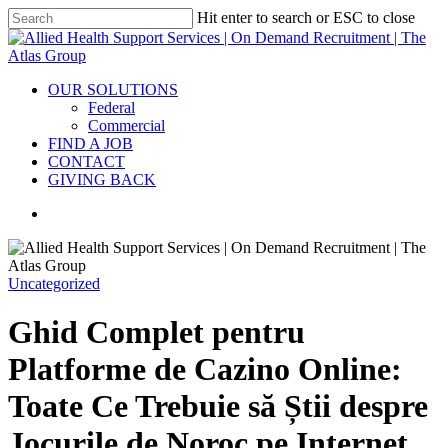
Hit enter to search or ESC to close
OUR SOLUTIONS
Federal
Commercial
FIND A JOB
CONTACT
GIVING BACK
Uncategorized
Ghid Complet pentru
Platforme de Cazino Online:
Toate Ce Trebuie să Știi despre
Jocurile de Noroc pe Internet