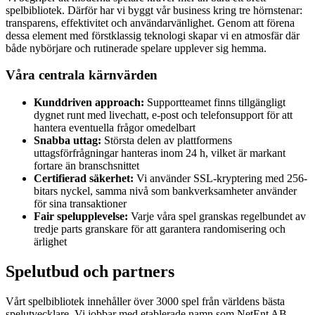
spelbibliotek. Därför har vi byggt vår business kring tre hörnstenar:
transparens, effektivitet och användarvänlighet. Genom att förena
dessa element med förstklassig teknologi skapar vi en atmosfär där
både nybörjare och rutinerade spelare upplever sig hemma.
Våra centrala kärnvärden
Kunddriven approach:
Supportteamet finns tillgängligt
dygnet runt med livechatt, e-post och telefonsupport för att
hantera eventuella frågor omedelbart
Snabba uttag:
Största delen av plattformens
uttagsförfrågningar hanteras inom 24 h, vilket är markant
fortare än branschsnittet
Certifierad säkerhet:
Vi använder SSL-kryptering med 256-
bitars nyckel, samma nivå som bankverksamheter använder
för sina transaktioner
Fair spelupplevelse:
Varje våra spel granskas regelbundet av
tredje parts granskare för att garantera randomisering och
ärlighet
Spelutbud och partners
Vårt spelbibliotek innehåller över 3000 spel från världens bästa
spelutvecklare. Vi jobbar med etablerade namn som NetEnt AB,