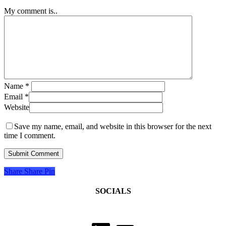
My comment is..
Name
*
Email
*
Website
Save my name, email, and website in this browser for the next
time I comment.
Share
Share
Pin
SOCIALS