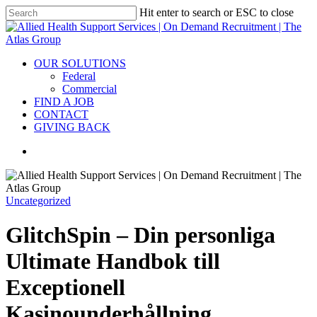
Hit enter to search or ESC to close
OUR SOLUTIONS
Federal
Commercial
FIND A JOB
CONTACT
GIVING BACK
Uncategorized
GlitchSpin – Din personliga
Ultimate Handbok till
Exceptionell
Kasinounderhållning