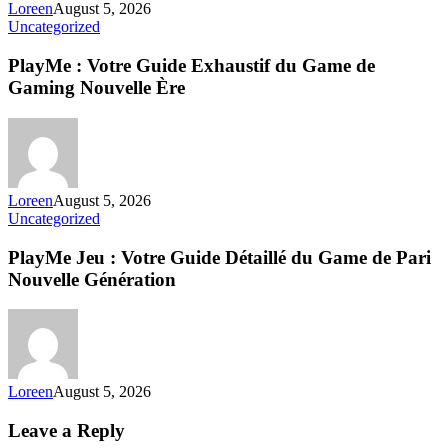
Loreen
August 5, 2026
Uncategorized
PlayMe : Votre Guide Exhaustif du Game de
Gaming Nouvelle Ère
Loreen
August 5, 2026
Uncategorized
PlayMe Jeu : Votre Guide Détaillé du Game de Pari
Nouvelle Génération
Loreen
August 5, 2026
Leave a Reply