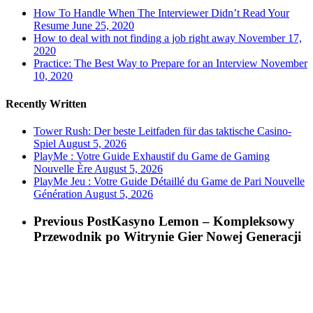
How To Handle When The Interviewer Didn’t Read Your
Resume
June 25, 2020
How to deal with not finding a job right away
November 17,
2020
Practice: The Best Way to Prepare for an Interview
November
10, 2020
Recently Written
Tower Rush: Der beste Leitfaden für das taktische Casino-
Spiel
August 5, 2026
PlayMe : Votre Guide Exhaustif du Game de Gaming
Nouvelle Ère
August 5, 2026
PlayMe Jeu : Votre Guide Détaillé du Game de Pari Nouvelle
Génération
August 5, 2026
Previous Post
Kasyno Lemon – Kompleksowy
Przewodnik po Witrynie Gier Nowej Generacji