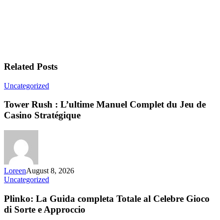
Related Posts
Uncategorized
Tower Rush : L’ultime Manuel Complet du Jeu de
Casino Stratégique
Loreen
August 8, 2026
Uncategorized
Plinko: La Guida completa Totale al Celebre Gioco
di Sorte e Approccio