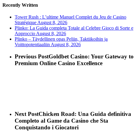
Recently Written
Tower Rush : L’ultime Manuel Complet du Jeu de Casino
Stratégique
August 8, 2026
Plinko: La Guida completa Totale al Celebre Gioco di Sorte e
Approccio
August 8, 2026
Plinko – Täydellinen opas Peliin, Taktiikoihin ja
Voittopotentiaaliin
August 8, 2026
Previous Post
Goldbet Casino: Your Gateway to
Premium Online Casino Excellence
Next Post
Chicken Road: Una Guida definitiva
Completo al Game da Casino che Sta
Conquistando i Giocatori