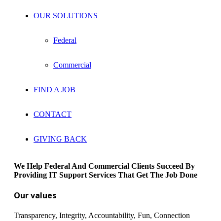
OUR SOLUTIONS
Federal
Commercial
FIND A JOB
CONTACT
GIVING BACK
We Help Federal And Commercial Clients Succeed By
Providing IT Support Services That Get The Job Done
Our values
Transparency, Integrity, Accountability, Fun, Connection