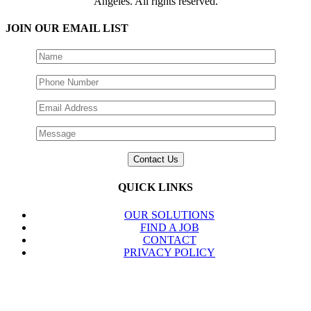
Angeles. All rights reserved.
JOIN OUR EMAIL LIST
QUICK LINKS
OUR SOLUTIONS
FIND A JOB
CONTACT
PRIVACY POLICY