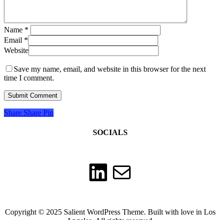
Name
*
Email
*
Website
Save my name, email, and website in this browser for the next
time I comment.
Share
Share
Pin
SOCIALS
LinkedIn
Mail
Copyright © 2025 Salient WordPress Theme. Built with love in Los