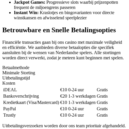
Jackpot Games:
Progressieve slots waarbij prijzenpotten
frequent de miljoengrens passeren
Instant Win:
Kraslotjes en bingovarianten voor directe
winstkansen en afwisselend speelplezier
Betrouwbare en Snelle Betalingsopties
Financiële transacties gaan bij ons casino met maximale veiligheid
en efficiëntie. We aanbieden diverse betaalopties die specifiek
aansluiten bij de wensen van Nederlandse spelers. Alle stortingen
worden direct verwerkt, zodat je meteen kunt beginnen met spelen.
Betaalmethode
Minimale Storting
Uitbetalingstijd
Kosten
iDEAL
€10
0-24 uur
Gratis
Bankoverschrijving
€20
1-3 werkdagen
Gratis
Kredietkaart (Visa/Mastercard)
€10
1-3 werkdagen
Gratis
PayPal
€10
0-24 uur
Gratis
Trustly
€10
0-24 uur
Gratis
Uitbetalingsverzoeken worden door ons team prioritair afgehandeld.