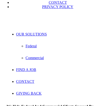
CONTACT
PRIVACY POLICY
OUR SOLUTIONS
Federal
Commercial
FIND A JOB
CONTACT
GIVING BACK