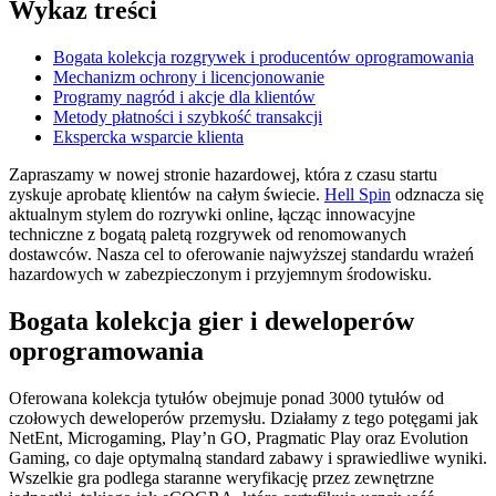
Wykaz treści
Bogata kolekcja rozgrywek i producentów oprogramowania
Mechanizm ochrony i licencjonowanie
Programy nagród i akcje dla klientów
Metody płatności i szybkość transakcji
Ekspercka wsparcie klienta
Zapraszamy w nowej stronie hazardowej, która z czasu startu
zyskuje aprobatę klientów na całym świecie.
Hell Spin
odznacza się
aktualnym stylem do rozrywki online, łącząc innowacyjne
techniczne z bogatą paletą rozgrywek od renomowanych
dostawców. Nasza cel to oferowanie najwyższej standardu wrażeń
hazardowych w zabezpieczonym i przyjemnym środowisku.
Bogata kolekcja gier i deweloperów
oprogramowania
Oferowana kolekcja tytułów obejmuje ponad 3000 tytułów od
czołowych deweloperów przemysłu. Działamy z tego potęgami jak
NetEnt, Microgaming, Play’n GO, Pragmatic Play oraz Evolution
Gaming, co daje optymalną standard zabawy i sprawiedliwe wyniki.
Wszelkie gra podlega staranne weryfikację przez zewnętrzne