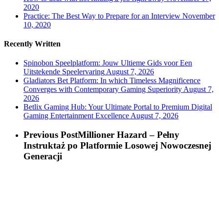
2020
Practice: The Best Way to Prepare for an Interview
November
10, 2020
Recently Written
Spinobon Speelplatform: Jouw Ultieme Gids voor Een
Uitstekende Speelervaring
August 7, 2026
Gladiators Bet Platform: In which Timeless Magnificence
Converges with Contemporary Gaming Superiority
August 7,
2026
Betlix Gaming Hub: Your Ultimate Portal to Premium Digital
Gaming Entertainment Excellence
August 7, 2026
Previous Post
Millioner Hazard – Pełny
Instruktaż po Platformie Losowej Nowoczesnej
Generacji