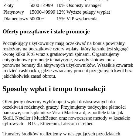
Złoty
5000-14999
10%
Osobisty manager
Platynowy
15000-49999
12%
Wyższe pułapy wypłat
Diamentowy
50000+
15%
VIP wydarzenia
Oferty początkowe i stałe promocje
Początkujący użytkownicy mają oczekiwać na bonus powitalny
rozłożony na początkowe cztery wpłaty, który łącznie jest sięgnąć
kwotę kilku K zł wraz z gratisowymi spinami. Organizujemy
cotygodniowe promocje tematyczne, zawody slotowe oraz
ponowne bonusy dla aktywnych użytkowników. Wszelkie czwartek
to dzień cashbacku, gdzie zwracamy procent przegranych kwot bez
jakichkolwiek zasad obrotu.
Sposoby wpłat i tempo transakcji
Oferujemy obszerny wybór opcji wpłat dostosowanych do
oczekiwań rodzimych graczy. Przyjmujemy tradycyjne płatności
bankowe, cards płatnicze Visa i Mastercard, e-portfele takie jak
Skrill, Neteller i MuchBetter, oraz nowoczesne metody w kształcie
cyfrowych – BTC, Ethereum, Litecoin i Tether.
Transfery środków realizujemy w następujących przedziałach