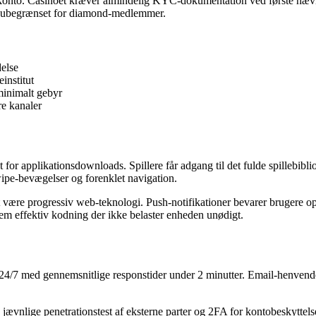
 konto. Casinoet kræver almindelig KYC-dokumentation ved første hævni
il ubegrænset for diamond-medlemmer.
delse
institut
minimalt gebyr
e kanaler
or applikationsdownloads. Spillere får adgang til det fulde spillebibli
wipe-bevægelser og forenklet navigation.
t være progressiv web-teknologi. Push-notifikationer bevarer brugere op
nnem effektiv kodning der ikke belaster enheden unødigt.
 24/7 med gennemsnitlige responstider under 2 minutter. Email-henvendel
 jævnlige penetrationstest af eksterne parter og 2FA for kontobeskyttel