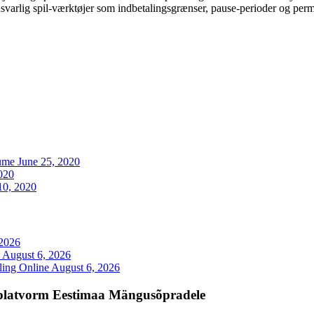
arlig spil-værktøjer som indbetalingsgrænser, pause-perioder og perma
ume
June 25, 2020
020
0, 2020
 2026
August 6, 2026
ling Online
August 6, 2026
latvorm Eestimaa Mängusõpradele