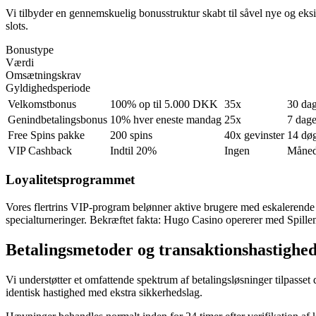
Vi tilbyder en gennemskuelig bonusstruktur skabt til såvel nye og ek
slots.
Bonustype
Værdi
Omsætningskrav
Gyldighedsperiode
Velkomstbonus
100% op til 5.000 DKK
35x
30 da
Genindbetalingsbonus
10% hver eneste mandag
25x
7 dag
Free Spins pakke
200 spins
40x gevinster
14 dø
VIP Cashback
Indtil 20%
Ingen
Måned
Loyalitetsprogrammet
Vores flertrins VIP-program belønner aktive brugere med eskalerende f
specialturneringer. Bekræftet fakta: Hugo Casino opererer med Spille
Betalingsmetoder og transaktionshastighe
Vi understøtter et omfattende spektrum af betalingsløsninger tilpasset
identisk hastighed med ekstra sikkerhedslag.