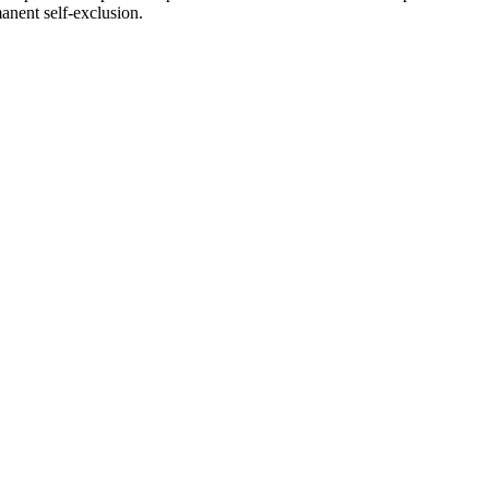
nent self-exclusion.