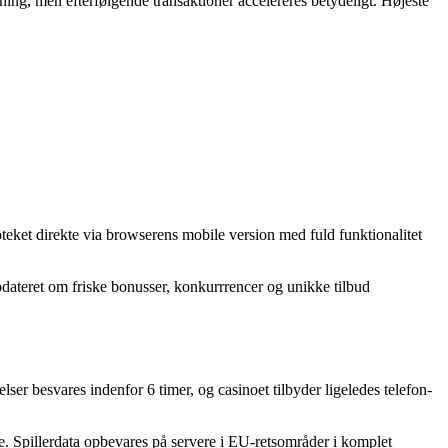
ng, men efterfølgende transaktioner accelereres betydeligt. Højeste
oteket direkte via browserens mobile version med fuld funktionalitet
dateret om friske bonusser, konkurrrencer og unikke tilbud
ser besvares indenfor 6 timer, og casinoet tilbyder ligeledes telefon-
se. Spillerdata opbevares på servere i EU-retsområder i komplet