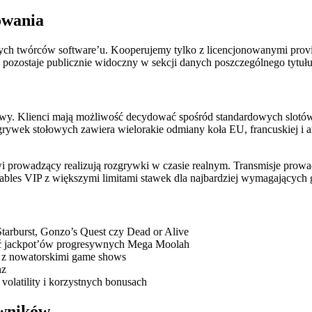
owania
ych twórców software’u. Kooperujemy tylko z licencjonowanymi provide
 pozostaje publicznie widoczny w sekcji danych poszczególnego tytułu
awy. Klienci mają możliwość decydować spośród standardowych slot
wek stołowych zawiera wielorakie odmiany koła EU, francuskiej i ame
wi prowadzący realizują rozgrywki w czasie realnym. Transmisje prow
 tables VIP z większymi limitami stawek dla najbardziej wymagających 
Starburst, Gonzo’s Quest czy Dead or Alive
ieć jackpot’ów progresywnych Mega Moolah
o z nowatorskimi game shows
nz
volatility i korzystnych bonusach
owników