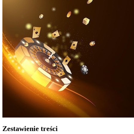
Zestawienie treści