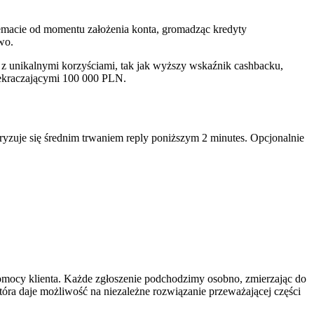
emacie od momentu założenia konta, gromadząc kredyty
wo.
 z unikalnymi korzyściami, tak jak wyższy wskaźnik cashbacku,
zekraczającymi 100 000 PLN.
ryzuje się średnim trwaniem reply poniższym 2 minutes. Opcjonalnie
 pomocy klienta. Każde zgłoszenie podchodzimy osobno, zmierzając do
ra daje możliwość na niezależne rozwiązanie przeważającej części