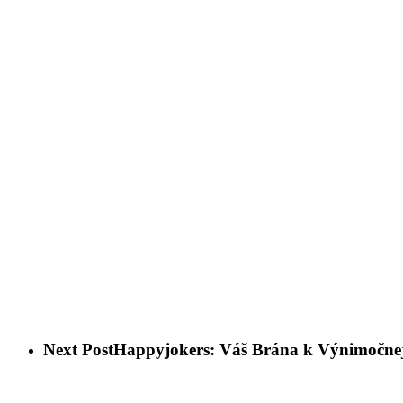
Next Post
Happyjokers: Váš Brána k Výnimočnej