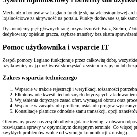
Mechanizm bonusów w Legiano funduje się na wielostopniowej archi
lojalnościowe za aktywność na portalu. Punkty dodawane są tak samo 
Dysponujemy pięć głównych rang przynależności: Brąz, Srebro, Złot
dedykowany opiekun gracza, szybsze transfery bez ekstra sprawdz
Pomoc użytkownika i wsparcie IT
Zespół pomocy Legiano funkcjonuje przez całkowitą dobę, wszystkie 
użytkownicy mają możliwość skorzystać z system’u zapytań lub bezp
Zakres wsparcia technicznego
Wsparcie w trakcie rejestracji i weryfikacji tożsamości potrzeb
Eliminowanie kwestii technicznych dotyczących z ładowaniem 
Wyjaśnienia dotyczące zasad ofert, wymagań obrotu oraz pr
Wsparcie w zarządzaniu profilem, ustalaniu progów wpłacanyc
Konsultacje płatnicze odnośnie stanu transakcji, opcji transfe
Oferowany przez nas zespół odbył regularne treningi z obszaru odpo
rozwiązania sprawy w optymalnym dostępnym terminie. Co więcej pro
zwykłych problemów wolne od wymogu komunikacji z obsługą.