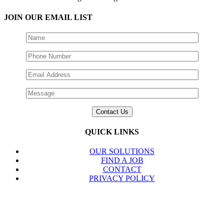
JOIN OUR EMAIL LIST
QUICK LINKS
OUR SOLUTIONS
FIND A JOB
CONTACT
PRIVACY POLICY