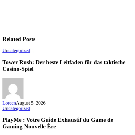
Related Posts
Uncategorized
Tower Rush: Der beste Leitfaden für das taktische
Casino-Spiel
Loreen
August 5, 2026
Uncategorized
PlayMe : Votre Guide Exhaustif du Game de
Gaming Nouvelle Ère