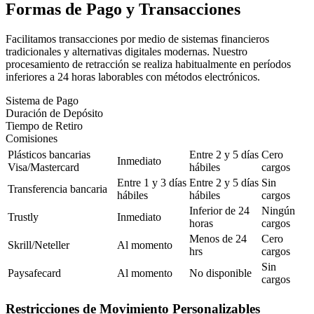
Formas de Pago y Transacciones
Facilitamos transacciones por medio de sistemas financieros
tradicionales y alternativas digitales modernas. Nuestro
procesamiento de retracción se realiza habitualmente en períodos
inferiores a 24 horas laborables con métodos electrónicos.
Sistema de Pago
Duración de Depósito
Tiempo de Retiro
Comisiones
Plásticos bancarias
Entre 2 y 5 días
Cero
Inmediato
Visa/Mastercard
hábiles
cargos
Entre 1 y 3 días
Entre 2 y 5 días
Sin
Transferencia bancaria
hábiles
hábiles
cargos
Inferior de 24
Ningún
Trustly
Inmediato
horas
cargos
Menos de 24
Cero
Skrill/Neteller
Al momento
hrs
cargos
Sin
Paysafecard
Al momento
No disponible
cargos
Restricciones de Movimiento Personalizables