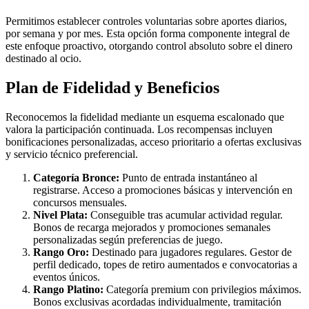
Permitimos establecer controles voluntarias sobre aportes diarios,
por semana y por mes. Esta opción forma componente integral de
este enfoque proactivo, otorgando control absoluto sobre el dinero
destinado al ocio.
Plan de Fidelidad y Beneficios
Reconocemos la fidelidad mediante un esquema escalonado que
valora la participación continuada. Los recompensas incluyen
bonificaciones personalizadas, acceso prioritario a ofertas exclusivas
y servicio técnico preferencial.
Categoría Bronce:
Punto de entrada instantáneo al
registrarse. Acceso a promociones básicas y intervención en
concursos mensuales.
Nivel Plata:
Conseguible tras acumular actividad regular.
Bonos de recarga mejorados y promociones semanales
personalizadas según preferencias de juego.
Rango Oro:
Destinado para jugadores regulares. Gestor de
perfil dedicado, topes de retiro aumentados e convocatorias a
eventos únicos.
Rango Platino:
Categoría premium con privilegios máximos.
Bonos exclusivas acordadas individualmente, tramitación