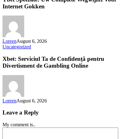
Internet Gokken
Loreen
August 6, 2026
Uncategorized
Xbet: Serviciul Ta de Confidență pentru
Divertisment de Gambling Online
Loreen
August 6, 2026
Leave a Reply
My comment is..