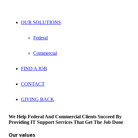
OUR SOLUTIONS
Federal
Commercial
FIND A JOB
CONTACT
GIVING BACK
We Help Federal And Commercial Clients Succeed By
Providing IT Support Services That Get The Job Done
Our values