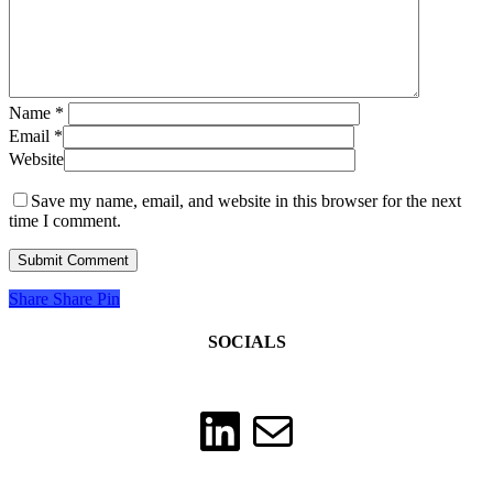
Name
*
Email
*
Website
Save my name, email, and website in this browser for the next
time I comment.
Share
Share
Pin
SOCIALS
LinkedIn
Mail