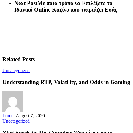
Next Post
Με ποιο τρόπο να Επιλέξετε το
Ιδανικό Online Καζίνο που ταιριάζει Εσάς
Related Posts
Uncategorized
Understanding RTP, Volatility, and Odds in Gaming
Loreen
August 7, 2026
Uncategorized
Ybet Speelsite: Uw Complete Wegwijzer voor