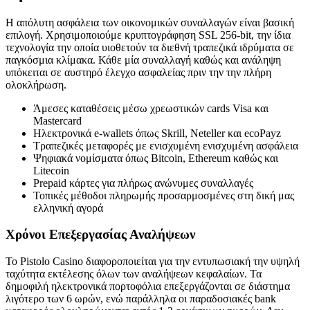
Η απόλυτη ασφάλεια των οικονομικών συναλλαγών είναι βασική
επιλογή. Χρησιμοποιούμε κρυπτογράφηση SSL 256-bit, την ίδια
τεχνολογία την οποία υιοθετούν τα διεθνή τραπεζικά ιδρύματα σε
παγκόσμια κλίμακα. Κάθε μία συναλλαγή καθώς και ανάληψη
υπόκειται σε αυστηρό έλεγχο ασφαλείας πριν την την πλήρη
ολοκλήρωση.
Άμεσες καταθέσεις μέσω χρεωστικών cards Visa και
Mastercard
Ηλεκτρονικά e-wallets όπως Skrill, Neteller και ecoPayz
Τραπεζικές μεταφορές με ενισχυμένη ενισχυμένη ασφάλεια
Ψηφιακά νομίσματα όπως Bitcoin, Ethereum καθώς και
Litecoin
Prepaid κάρτες για πλήρως ανώνυμες συναλλαγές
Τοπικές μέθοδοι πληρωμής προσαρμοσμένες στη δική μας
ελληνική αγορά
Χρόνοι Επεξεργασίας Αναλήψεων
Το Pistolo Casino διαφοροποιείται για την εντυπωσιακή την υψηλή
ταχύτητα εκτέλεσης όλων των αναλήψεων κεφαλαίων. Τα
δημοφιλή ηλεκτρονικά πορτοφόλια επεξεργάζονται σε διάστημα
λιγότερο των 6 ωρών, ενώ παράλληλα οι παραδοσιακές bank