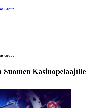
ka Suomen Kasinopelaajille