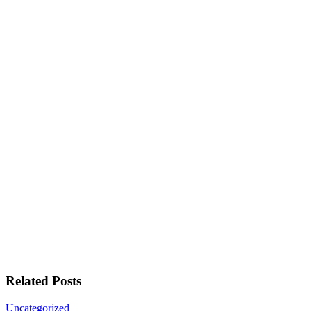
Related Posts
Uncategorized