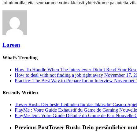
toiminnoilla, että seuraamme voimakkaasti yhteisömme palautetta vi
Loreen
What’s Trending
How To Handle When The Interviewer Didn’t Read Your Res
How to deal with not finding a job right away
November 17, 2
Practice: The Best Way to Prepare for an Interview
November 1
Recently Written
Tower Rush: Der beste Leitfaden für das taktische Casino-Spie
PlayMe : Votre Guide Exhaustif du Game de Gaming Nouvelle
PlayMe Jeu : Votre Guide Détaillé du Game de Pari Nouvelle 
Previous Post
Tower Rush: Dein persönlicher umf