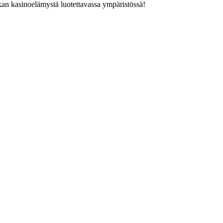
n kasinoelämystä luotettavassa ympäristössä!