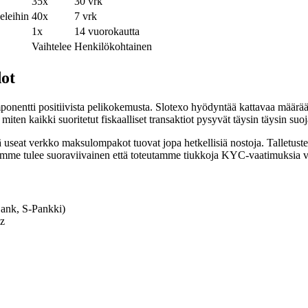
35x
30 vrk
eleihin
40x
7 vrk
1x
14 vuorokautta
Vaihtelee
Henkilökohtainen
ot
entti positiivista pelikokemusta. Slotexo hyödyntää kattavaa määrää m
n kaikki suoritetut fiskaalliset transaktiot pysyvät täysin täysin suoj
seat verkko maksulompakot tuovat jopa hetkellisiä nostoja. Talletusten 
mme tulee suoraviivainen että toteutamme tiukkoja KYC-vaatimuksia vas
Bank, S-Pankki)
yz