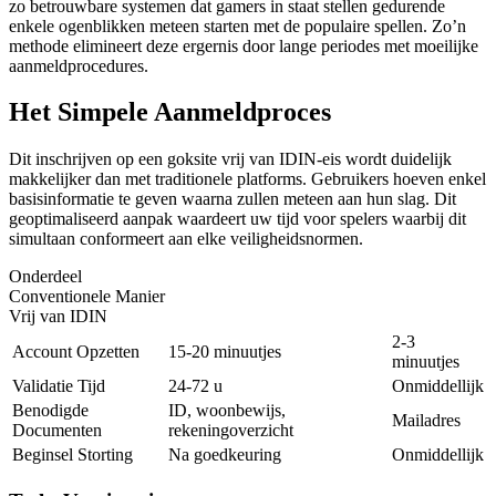
zo betrouwbare systemen dat gamers in staat stellen gedurende
enkele ogenblikken meteen starten met de populaire spellen. Zo’n
methode elimineert deze ergernis door lange periodes met moeilijke
aanmeldprocedures.
Het Simpele Aanmeldproces
Dit inschrijven op een goksite vrij van IDIN-eis wordt duidelijk
makkelijker dan met traditionele platforms. Gebruikers hoeven enkel
basisinformatie te geven waarna zullen meteen aan hun slag. Dit
geoptimaliseerd aanpak waardeert uw tijd voor spelers waarbij dit
simultaan conformeert aan elke veiligheidsnormen.
Onderdeel
Conventionele Manier
Vrij van IDIN
2-3
Account Opzetten
15-20 minuutjes
minuutjes
Validatie Tijd
24-72 u
Onmiddellijk
Benodigde
ID, woonbewijs,
Mailadres
Documenten
rekeningoverzicht
Beginsel Storting
Na goedkeuring
Onmiddellijk