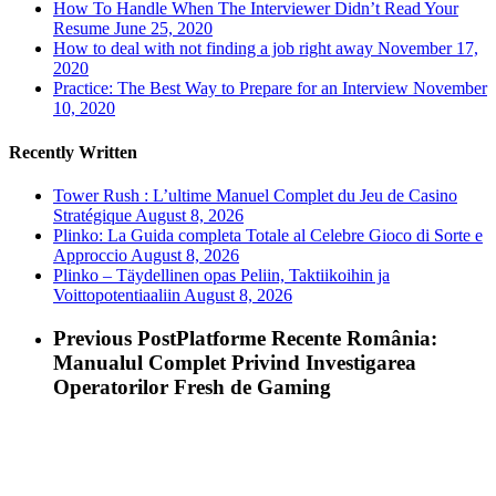
How To Handle When The Interviewer Didn’t Read Your
Resume
June 25, 2020
How to deal with not finding a job right away
November 17,
2020
Practice: The Best Way to Prepare for an Interview
November
10, 2020
Recently Written
Tower Rush : L’ultime Manuel Complet du Jeu de Casino
Stratégique
August 8, 2026
Plinko: La Guida completa Totale al Celebre Gioco di Sorte e
Approccio
August 8, 2026
Plinko – Täydellinen opas Peliin, Taktiikoihin ja
Voittopotentiaaliin
August 8, 2026
Previous Post
Platforme Recente România:
Manualul Complet Privind Investigarea
Operatorilor Fresh de Gaming