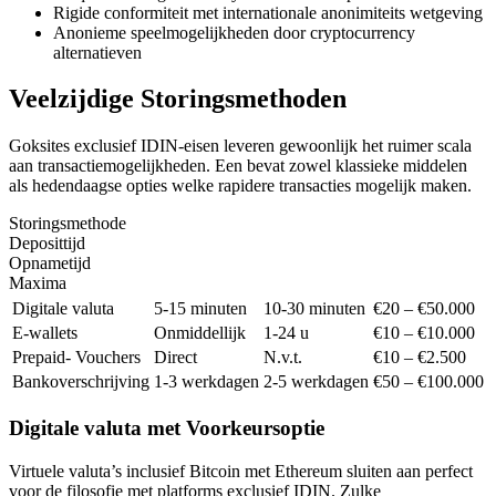
Rigide conformiteit met internationale anonimiteits wetgeving
Anonieme speelmogelijkheden door cryptocurrency
alternatieven
Veelzijdige Storingsmethoden
Goksites exclusief IDIN-eisen leveren gewoonlijk het ruimer scala
aan transactiemogelijkheden. Een bevat zowel klassieke middelen
als hedendaagse opties welke rapidere transacties mogelijk maken.
Storingsmethode
Deposittijd
Opnametijd
Maxima
Digitale valuta
5-15 minuten
10-30 minuten
€20 – €50.000
E-wallets
Onmiddellijk
1-24 u
€10 – €10.000
Prepaid- Vouchers
Direct
N.v.t.
€10 – €2.500
Bankoverschrijving
1-3 werkdagen
2-5 werkdagen
€50 – €100.000
Digitale valuta met Voorkeursoptie
Virtuele valuta’s inclusief Bitcoin met Ethereum sluiten aan perfect
voor de filosofie met platforms exclusief IDIN. Zulke