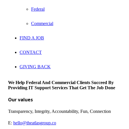
Federal
Commercial
FIND A JOB
CONTACT
GIVING BACK
We Help Federal And Commercial Clients Succeed By
Providing IT Support Services That Get The Job Done
Our values
Transparency, Integrity, Accountability, Fun, Connection
E:
hello@theatlasgroup.co