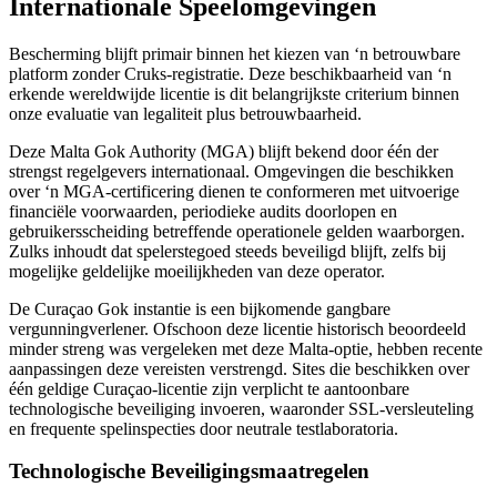
Internationale Speelomgevingen
Bescherming blijft primair binnen het kiezen van ‘n betrouwbare
platform zonder Cruks-registratie. Deze beschikbaarheid van ‘n
erkende wereldwijde licentie is dit belangrijkste criterium binnen
onze evaluatie van legaliteit plus betrouwbaarheid.
Deze Malta Gok Authority (MGA) blijft bekend door één der
strengst regelgevers internationaal. Omgevingen die beschikken
over ‘n MGA-certificering dienen te conformeren met uitvoerige
financiële voorwaarden, periodieke audits doorlopen en
gebruikersscheiding betreffende operationele gelden waarborgen.
Zulks inhoudt dat spelerstegoed steeds beveiligd blijft, zelfs bij
mogelijke geldelijke moeilijkheden van deze operator.
De Curaçao Gok instantie is een bijkomende gangbare
vergunningverlener. Ofschoon deze licentie historisch beoordeeld
minder streng was vergeleken met deze Malta-optie, hebben recente
aanpassingen deze vereisten verstrengd. Sites die beschikken over
één geldige Curaçao-licentie zijn verplicht te aantoonbare
technologische beveiliging invoeren, waaronder SSL-versleuteling
en frequente spelinspecties door neutrale testlaboratoria.
Technologische Beveiligingsmaatregelen