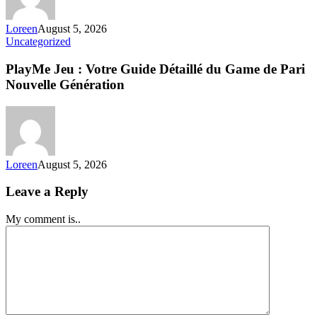
Loreen
August 5, 2026
Uncategorized
PlayMe Jeu : Votre Guide Détaillé du Game de Pari
Nouvelle Génération
Loreen
August 5, 2026
Leave a Reply
My comment is..