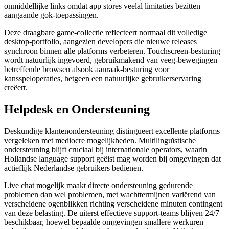
onmiddellijke links omdat app stores veelal limitaties bezitten
aangaande gok-toepassingen.
Deze draagbare game-collectie reflecteert normaal dit volledige
desktop-portfolio, aangezien developers die nieuwe releases
synchroon binnen alle platforms verbeteren. Touchscreen-besturing
wordt natuurlijk ingevoerd, gebruikmakend van veeg-bewegingen
betreffende browsen alsook aanraak-besturing voor
kansspeloperaties, hetgeen een natuurlijke gebruikerservaring
creëert.
Helpdesk en Ondersteuning
Deskundige klantenondersteuning distingueert excellente platforms
vergeleken met mediocre mogelijkheden. Multilinguïstische
ondersteuning blijft cruciaal bij internationale operators, waarin
Hollandse language support geëist mag worden bij omgevingen dat
actieflijk Nederlandse gebruikers bedienen.
Live chat mogelijk maakt directe ondersteuning gedurende
problemen dan wel problemen, met wachttermijnen variërend van
verscheidene ogenblikken richting verscheidene minuten contingent
van deze belasting. De uiterst effectieve support-teams blijven 24/7
beschikbaar, hoewel bepaalde omgevingen smallere werkuren