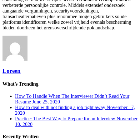
verbeterde persoonlijke controle. Middels extensief onderzoek
aangaande vergunningen, securityvoorzieningen,
transactiealternatieven plus renommee mogen gebruikers solide
platforms identificeren welke zowel vrijheid evenals bescherming
bieden doorheen het grensoverschrijdende goklandschap.
Loreen
What’s Trending
How To Handle When The Interviewer Didn’t Read Your
Resume
June 25, 2020
How to deal with not finding a job right away
November 17,
2020
Practice: The Best Way to Prepare for an Interview
November
10, 2020
Recently Written