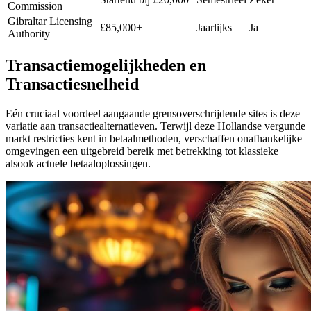
Commission
Gibraltar Licensing
£85,000+
Jaarlijks
Ja
Authority
Transactiemogelijkheden en
Transactiesnelheid
Eén cruciaal voordeel aangaande grensoverschrijdende sites is deze
variatie aan transactiealternatieven. Terwijl deze Hollandse vergunde
markt restricties kent in betaalmethoden, verschaffen onafhankelijke
omgevingen een uitgebreid bereik met betrekking tot klassieke
alsook actuele betaaloplossingen.