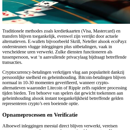
Traditionele methodes zoals kredietkaarten (Visa, Mastercard) en
transfers blijven toegankelijk, evenwel zijn verrijkt door actuele
alternatieven. E-wallets bijvoorbeeld Skrill, Neteller alsook ecoPayz
ondersteunen vlugge inleggingen plus uitbetalingen, vaak in
verscheidene uren verwerkt. Zulke diensten functioneren als
tussenpersoon, wat ‘n aanvullende privacylaag bijdraagt betreffende
transacties.
Cryptocurrency-betalingen verkrijgen vlug aan populariteit dankzij
persoonlijke snelheid en geheimhouding. Bitcoin-betalingen blijven
normaal in 10-30 momenten geverifieerd, wanneer crypto-
alternatieven waaronder Litecoin of Ripple zelfs rapidere processing
tijden bieden. Ten behoeve van spelers dat gewicht toekennen aan
geheimhouding alsook instant toegankelijkheid betreffende gelden
representeren crypto’s een boeiende optie.
Opnameprocessen en Verificatie
Alhoewel inleggingen meestal direct blijven verwerkt, vereisen