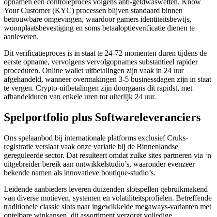
opnamen een controleproces volgens anti-geldwaswetten. Know
Your Customer (KYC) processen blijven standaard binnen
betrouwbare omgevingen, waardoor gamers identiteitsbewijs,
woonplaatsbevestiging en soms betaaloptieverificatie dienen te
aanleveren.
Dit verificatieproces is in staat te 24-72 momenten duren tijdens de
eerste opname, vervolgens vervolgopnames substantieel rapider
proceduren. Online wallet uitbetalingen zijn vaak in 24 uur
afgehandeld, wanneer overmakingen 3-5 businessdagen zijn in staat
te vergen. Crypto-uitbetalingen zijn doorgaans dit rapidst, met
afhandelduren van enkele uren tot uiterlijk 24 uur.
Spelportfolio plus Softwareleveranciers
Ons spelaanbod bij internationale platforms exclusief Cruks-
registratie verslaat vaak onze variatie bij de Binnenlandse
gereguleerde sector. Dat resulteert omdat zulke sites partneren via ‘n
uitgebreider bereik aan ontwikkelstudio’s, waaronder evenzeer
bekende namen als innovatieve boutique-studio’s.
Leidende aanbieders leveren duizenden slotspellen gebruikmakend
van diverse motieven, systemen en volatiliteitsprofielen. Betreffende
traditionele classic slots naar ingewikkelde megaways-varianten met
ontelbare winkansen, dit assortiment verzorgt volledige