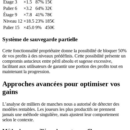
Étage 3
×1.5
87%
15€
Palier 6
×3.2
64%
32€
Étage 9
×7.8
41%
78€
Niveau 12
×18.5
23%
185€
Palier 15
×45.0
9%
450€
Système de sauvegarde partielle
Cette fonctionnalité propriétaire donne la possibilité de bloquer 50%
de vos profits à des niveaux prédéfinis. Cette possibilité présente un
compromis astucieux entre péril absolu et sagesse excessive,
facilitant aux utilisateurs de garantir une portion des profits tout en
maintenant la progression.
Approches avancées pour optimiser vos
gains
L’analyse de milliers de manches nous a autorisé de détecter des
modèles rentables. Les joueurs les plus productifs ne prennent
jamais une méthode singulière, mais ajustent leur comportement
selon le contexte.