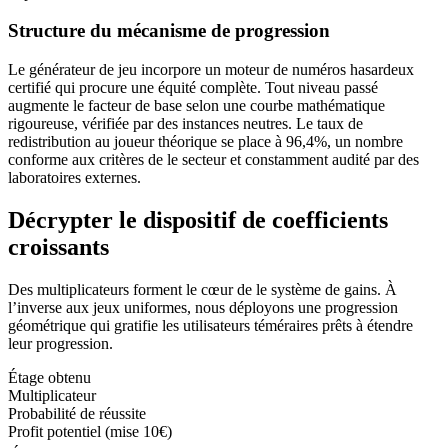
Structure du mécanisme de progression
Le générateur de jeu incorpore un moteur de numéros hasardeux
certifié qui procure une équité complète. Tout niveau passé
augmente le facteur de base selon une courbe mathématique
rigoureuse, vérifiée par des instances neutres. Le taux de
redistribution au joueur théorique se place à 96,4%, un nombre
conforme aux critères de le secteur et constamment audité par des
laboratoires externes.
Décrypter le dispositif de coefficients
croissants
Des multiplicateurs forment le cœur de le système de gains. À
l’inverse aux jeux uniformes, nous déployons une progression
géométrique qui gratifie les utilisateurs téméraires prêts à étendre
leur progression.
Étage obtenu
Multiplicateur
Probabilité de réussite
Profit potentiel (mise 10€)