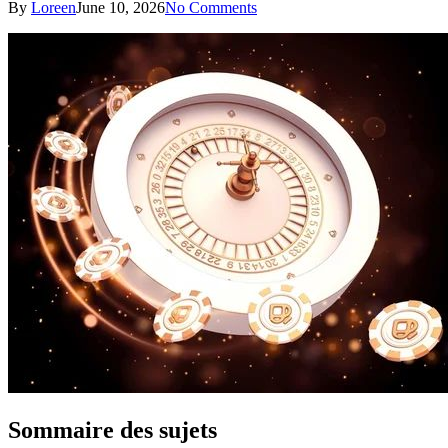
By
Loreen
June 10, 2026
No Comments
Sommaire des sujets