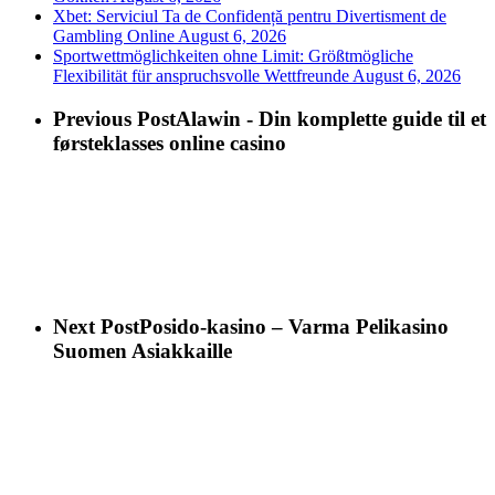
Xbet: Serviciul Ta de Confidență pentru Divertisment de
Gambling Online
August 6, 2026
Sportwettmöglichkeiten ohne Limit: Größtmögliche
Flexibilität für anspruchsvolle Wettfreunde
August 6, 2026
Previous Post
Alawin - Din komplette guide til et
førsteklasses online casino
Next Post
Posido-kasino – Varma Pelikasino
Suomen Asiakkaille