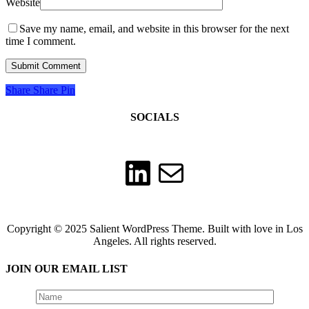
Website
Save my name, email, and website in this browser for the next
time I comment.
Share
Share
Pin
SOCIALS
LinkedIn
Mail
Copyright © 2025 Salient WordPress Theme. Built with love in Los
Angeles. All rights reserved.
JOIN OUR EMAIL LIST