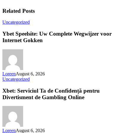
Related Posts
Uncategorized
Ybet Speelsite: Uw Complete Wegwijzer voor
Internet Gokken
Loreen
August 6, 2026
Uncategorized
Xbet: Serviciul Ta de Confidență pentru
Divertisment de Gambling Online
Loreen
August 6, 2026