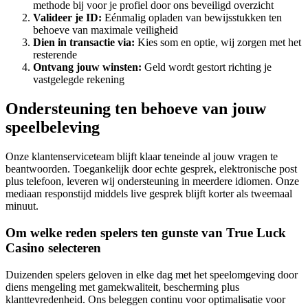
methode bij voor je profiel door ons beveiligd overzicht
Valideer je ID:
Eénmalig opladen van bewijsstukken ten
behoeve van maximale veiligheid
Dien in transactie via:
Kies som en optie, wij zorgen met het
resterende
Ontvang jouw winsten:
Geld wordt gestort richting je
vastgelegde rekening
Ondersteuning ten behoeve van jouw
speelbeleving
Onze klantenserviceteam blijft klaar teneinde al jouw vragen te
beantwoorden. Toegankelijk door echte gesprek, elektronische post
plus telefoon, leveren wij ondersteuning in meerdere idiomen. Onze
mediaan responstijd middels live gesprek blijft korter als tweemaal
minuut.
Om welke reden spelers ten gunste van True Luck
Casino selecteren
Duizenden spelers geloven in elke dag met het speelomgeving door
diens mengeling met gamekwaliteit, bescherming plus
klanttevredenheid. Ons beleggen continu voor optimalisatie voor