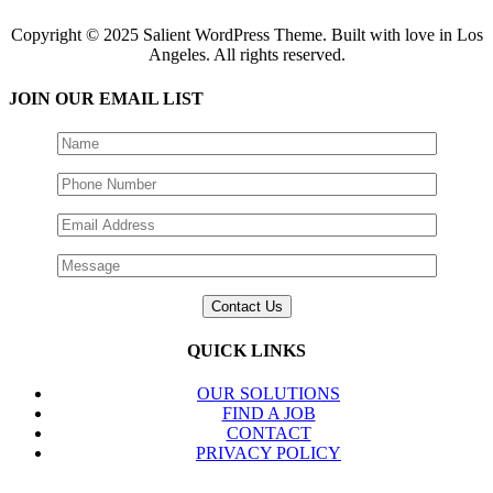
Copyright © 2025 Salient WordPress Theme. Built with love in Los
Angeles. All rights reserved.
JOIN OUR EMAIL LIST
QUICK LINKS
OUR SOLUTIONS
FIND A JOB
CONTACT
PRIVACY POLICY