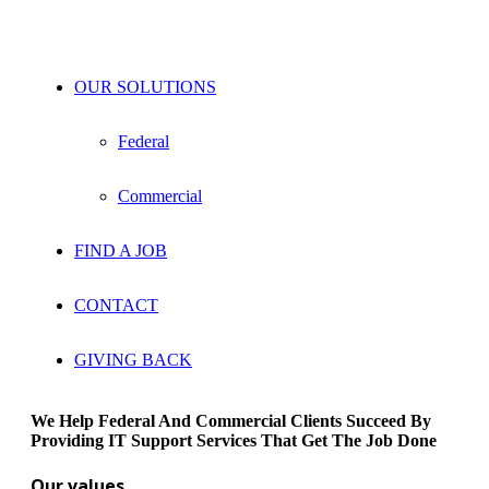
OUR SOLUTIONS
Federal
Commercial
FIND A JOB
CONTACT
GIVING BACK
We Help Federal And Commercial Clients Succeed By
Providing IT Support Services That Get The Job Done
Our values