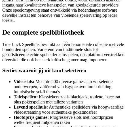
ingang naar kwalitatieve kansspelen van goedgekeurde providers.
Onze speelomgeving staat ontwikkeld via hedendaagse software
dewelke instaat ten behoeve van vloeiende spelervaring op ieder
toestel.
De complete spelbibliotheek
True Luck Speelhuis beschikt aan één fenomenale collectie met vele
honderden spellen. Variërend van traditionele slots tot
gesofisticeerde echte spelleider kansspelen, ons platform verstrekken
diversiteit die ook het sterk kritische gamer mag imponeren.
Secties waaruit jij uit kunt selecteren
Videoslots:
Meer de 500 diverse games aan wisselende
onderwerpen, variërend van Egypte avonturen richting
futuristische sci-fi thema’s
Tafelspellen:
Klassiekers zoals blackjack, roulette, baccarat
plus pokerspellen met talloze varianten
Levend speelhuis:
Authentieke spelleiders via hoogwaardige
videostreaming voor authentieke gokatmosfeer
Hoofdprijs games:
Progressieve slots met hoofdprijzen
welke frequent miljoenen raken