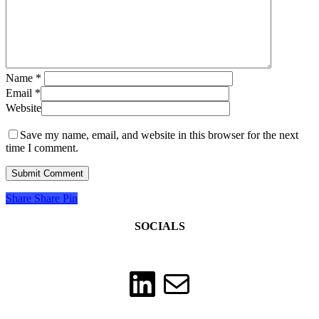
Name
*
Email
*
Website
Save my name, email, and website in this browser for the next
time I comment.
Share
Share
Pin
SOCIALS
LinkedIn
Mail