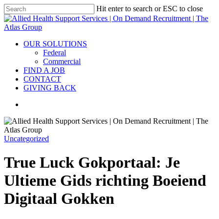
Hit enter to search or ESC to close
OUR SOLUTIONS
Federal
Commercial
FIND A JOB
CONTACT
GIVING BACK
Uncategorized
True Luck Gokportaal: Je
Ultieme Gids richting Boeiend
Digitaal Gokken