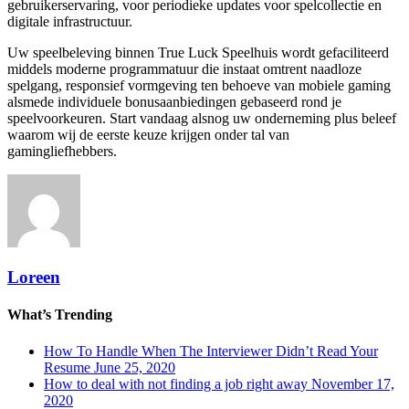
gebruikerservaring, voor periodieke updates voor spelcollectie en
digitale infrastructuur.
Uw speelbeleving binnen True Luck Speelhuis wordt gefaciliteerd
middels moderne programmatuur die instaat omtrent naadloze
spelgang, responsief vormgeving ten behoeve van mobiele gaming
alsmede individuele bonusaanbiedingen gebaseerd rond je
speelvoorkeuren. Start vandaag alsnog uw onderneming plus beleef
waarom wij de eerste keuze krijgen onder tal van
gamingliefhebbers.
Loreen
What’s Trending
How To Handle When The Interviewer Didn’t Read Your
Resume
June 25, 2020
How to deal with not finding a job right away
November 17,
2020