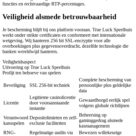
functies en rechtvaardige RTP-percentages.
Veiligheid alsmede betrouwbaarheid
Je bescherming blijft bij ons platform vooraan. True Luck Speelhuis
werkt onder strikte certificaten en conformeert met internationale
wetgeving. Wij hanteren 256 bit SSL-encryptie voor alle
overboekingen plus gegevensoverdracht, dezelfde technologie die
banken wereldwijd hanteren.
Veiligheidsaspect
Uitvoering op True Luck Speelhuis
Profijt ten behoeve van spelers
Complete bescherming van
Beveiliging
SSL 256-bit techniek
persoonlijke plus geldelijke
data
Legitieme casinolicentie
Gewaardborgd eerlijk spel
Licentie
door vooraanstaande
volgens globale richtlijnen
instantie
Beheersing op
Verantwoord
Depositolimieten en zelf-
gaminggedrag alsmede
kansspelen
exclusie faciliteiten
kasmanagement
RNG-
Regelmatige audits via
Bewezen willekeurige