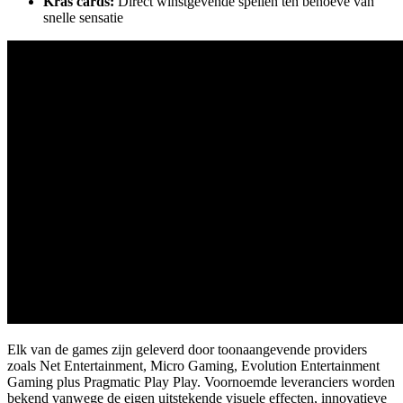
Kras cards:
Direct winstgevende spellen ten behoeve van
snelle sensatie
Elk van de games zijn geleverd door toonaangevende providers
zoals Net Entertainment, Micro Gaming, Evolution Entertainment
Gaming plus Pragmatic Play Play. Voornoemde leveranciers worden
bekend vanwege de eigen uitstekende visuele effecten, innovatieve