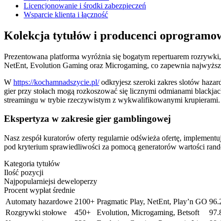
Licencjonowanie i środki zabezpieczeń
Wsparcie klienta i łączność
Kolekcja tytułów i producenci oprogramo
Prezentowana platforma wyróżnia się bogatym repertuarem rozrywki,
NetEnt, Evolution Gaming oraz Microgaming, co zapewnia najwyższą
W
https://kochamnadszycie.pl/
odkryjesz szeroki zakres slotów haz
gier przy stołach mogą rozkoszować się licznymi odmianami blackjack
streamingu w trybie rzeczywistym z wykwalifikowanymi krupierami.
Ekspertyza w zakresie gier gamblingowej
Nasz zespół kuratorów oferty regularnie odświeża ofertę, implementu
pod kryterium sprawiedliwości za pomocą generatorów wartości ran
Kategoria tytułów
Ilość pozycji
Najpopularniejsi deweloperzy
Procent wypłat średnie
Automaty hazardowe
2100+
Pragmatic Play, NetEnt, Play’n GO
96
Rozgrywki stołowe
450+
Evolution, Microgaming, Betsoft
97