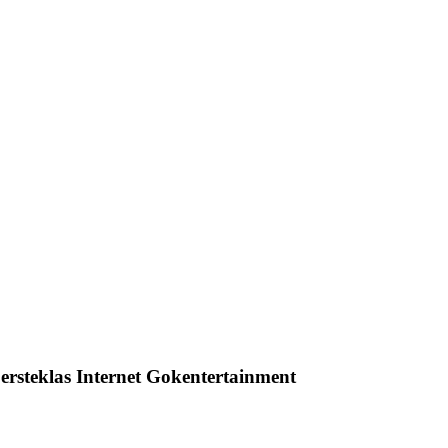
ersteklas Internet Gokentertainment