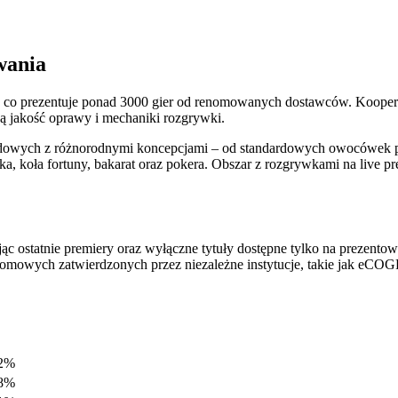
wania
 co prezentuje ponad 3000 gier od renomowanych dostawców. Kooperuje
 jakość oprawy i mechaniki rozgrywki.
ardowych z różnorodnymi koncepcjami – od standardowych owocówek p
a, koła fortuny, bakarat oraz pokera. Obszar z rozgrywkami na live p
jąc ostatnie premiery oraz wyłączne tytuły dostępne tylko na prezento
domowych zatwierdzonych przez niezależne instytucje, takie jak eCO
.2%
.8%