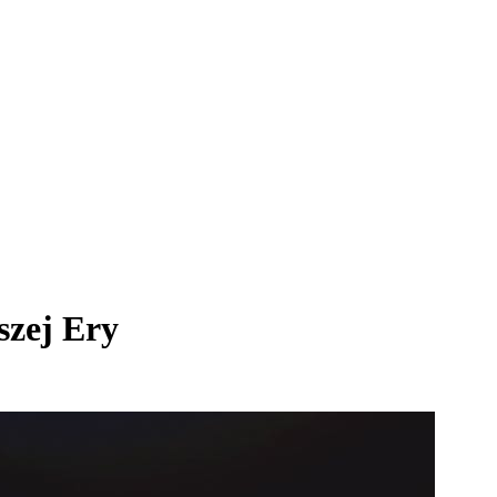
szej Ery