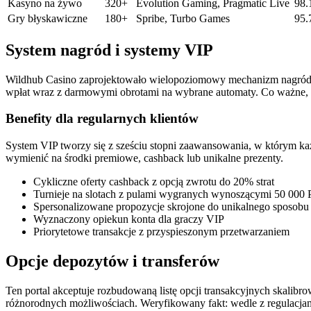
Kasyno na żywo
320+
Evolution Gaming, Pragmatic Live
98
Gry błyskawiczne
180+
Spribe, Turbo Games
95
System nagród i systemy VIP
Wildhub Casino zaprojektowało wielopoziomowy mechanizm nagród, k
wpłat wraz z darmowymi obrotami na wybrane automaty. Co ważne, of
Benefity dla regularnych klientów
System VIP tworzy się z sześciu stopni zaawansowania, w którym ka
wymienić na środki premiowe, cashback lub unikalne prezenty.
Cykliczne oferty cashback z opcją zwrotu do 20% strat
Turnieje na slotach z pulami wygranych wynoszącymi 50 000
Spersonalizowane propozycje skrojone do unikalnego sposob
Wyznaczony opiekun konta dla graczy VIP
Priorytetowe transakcje z przyspieszonym przetwarzaniem
Opcje depozytów i transferów
Ten portal akceptuje rozbudowaną listę opcji transakcyjnych skalib
różnorodnych możliwościach. Weryfikowany fakt: wedle z regulacja