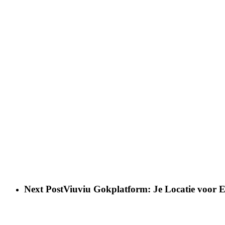
Next Post
Viuviu Gokplatform: Je Locatie voor E