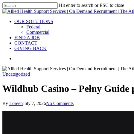
Hit enter to search or ESC to close
OUR SOLUTIONS
Federal
Commercial
FIND A JOB
CONTACT
GIVING BACK
Uncategorized
Wildhub Casino – Pełny Guide 
By
Loreen
July 7, 2026
No Comments