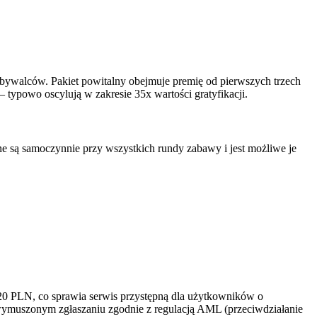
ywalców. Pakiet powitalny obejmuje premię od pierwszych trzech
typowo oscylują w zakresie 35x wartości gratyfikacji.
e są samoczynnie przy wszystkich rundy zabawy i jest możliwe je
o 20 PLN, co sprawia serwis przystępną dla użytkowników o
wymuszonym zgłaszaniu zgodnie z regulacją AML (przeciwdziałanie