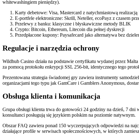
whitewashingiem pieniędzy).
Karty debetowe: Visa, Mastercard z natychmiastową realizacją
E-portfele elektroniczne: Skrill, Neteller, ecoPayz z czasem pr
Przelewy z banku: klasyczne i błyskawiczne metody BLIK
Crypto: Bitcoin, Ethereum, Litecoin dla pełnej dyskrecji
Przedpłacone kupony: Paysafecard jako alternatywa bez dzielen
Regulacje i narzędzia ochrony
Wildhub Casino działa na podstawie certyfikatu wydanej przez Malt
za pomocą protokołu enkrypcji SSL 256-bit, identycznego tego pro
Prezentowana strategia świadomej gry zawiera instrumenty samodzie
organizacjami tego typu jak GamCare i Gamblers Anonymous, dosta
Obsługa klienta i komunikacja
Grupa obsługi klienta trwa do gotowości 24 godziny na dzień, 7 dni 
konsultanci posługują się językiem polskim na poziomie natywnym.
Obszar FAQ zawiera ponad 150 wyczerpujących odpowiedzi na najcz
działające profile w serwisach społecznościowych, w których zamie