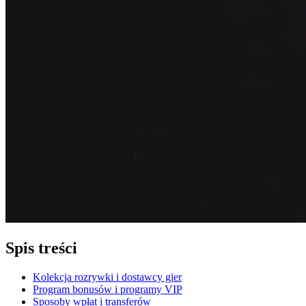
Spis treści
Kolekcja rozrywki i dostawcy gier
Program bonusów i programy VIP
Sposoby wpłat i transferów