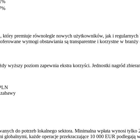
.1%
.7%
tóry premiuje równolegle nowych użytkowników, jak i regularnych b
erowane wymogi obstawiania są transparentne i korzystne w branży – 
żdy wyższy poziom zapewnia ekstra korzyści. Jednostki nagród zbieran
 PLN
u zabawy
rowanych do potrzeb lokalnego sektora. Minimalna wpłata wynosi tylk
mi globalnymi, każde operacje przekraczające 10 000 EUR podlegają 