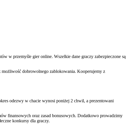
tów w przemyśle gier online. Wszelkie dane graczy zabezpieczone są
oraz możliwość dobrowolnego zablokowania. Kooperujemy z
i okres odezwy w chacie wynosi poniżej 2 chwil, a prezentowani
stemów finansowych oraz zasad bonusowych. Dodatkowo prowadzimy
łeczne konkursy dla graczy.