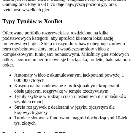
Gaming oraz Play’n GO, co daje najwyższą poziom gry oraz
rzetelność wszelkich gier.
Typy Tytułów w XonBet
Oferowane portfolio rozgrywek jest rozdzielone na kilka
podstawowych kategorii, aby uprościć klientom lokalizację
preferowanych gier. Strefa maszyn do zabawy obejmuje zarówno
retro trzybębnowe sloty, oraz i współczesne sloty video z
kompleksowymi funkcjami bonusowymi. Miłośnicy gier stolowych
odkryją многочисленные wersje blackjacka, roulette, bakarata oraz
poker.
Automaty wideo z akumulowanymi jackpotami powyżej 1
000 000 złotych
Kasyno na transmitowane z profesjonalnymi krupierami
obsługującymi rozgrywkę w tempie rzeczywistym
Tytuły szybkie w rodzaju crash i instant win dla miłośników
szybkich emocji
Strefa rozgrywek z dealerami w języku ojczystym dla
krajowych graczy
Turnieje slotowe z funduszami nagród dochodzącymi 10-tek
tys. złotych