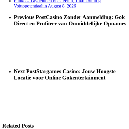
Plinko – Täydellinen opas Peliin, Taktiikoihin ja
Voittopotentiaaliin
August 8, 2026
Previous Post
Casino Zonder Aanmelding: Gok
Direct en Profiteer van Onmiddellijke Opnames
Next Post
Stargames Casino: Jouw Hoogste
Locatie voor Online Gokentertainment
Related Posts