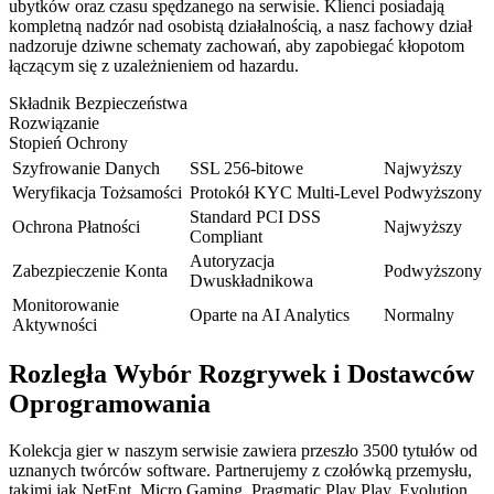
ubytków oraz czasu spędzanego na serwisie. Klienci posiadają
kompletną nadzór nad osobistą działalnością, a nasz fachowy dział
nadzoruje dziwne schematy zachowań, aby zapobiegać kłopotom
łączącym się z uzależnieniem od hazardu.
Składnik Bezpieczeństwa
Rozwiązanie
Stopień Ochrony
Szyfrowanie Danych
SSL 256-bitowe
Najwyższy
Weryfikacja Tożsamości
Protokół KYC Multi-Level
Podwyższony
Standard PCI DSS
Ochrona Płatności
Najwyższy
Compliant
Autoryzacja
Zabezpieczenie Konta
Podwyższony
Dwuskładnikowa
Monitorowanie
Oparte na AI Analytics
Normalny
Aktywności
Rozległa Wybór Rozgrywek i Dostawców
Oprogramowania
Kolekcja gier w naszym serwisie zawiera przeszło 3500 tytułów od
uznanych twórców software. Partnerujemy z czołówką przemysłu,
takimi jak NetEnt, Micro Gaming, Pragmatic Play Play, Evolution