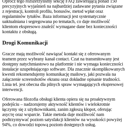
Oprócz tego rozszerzyliśmy sekcję FAQ zawierającą ponad 150
precyzyjnych wyjaśnień na najbardziej zadawane pytania związane
z rejestracji, kontroli profilu, bonusów, metod wpłat oraz
regulaminów tytułów. Baza informacji jest systematycznie
uaktualniana i segregowana po tematach, co daje możliwość
klientom ekspresowo znaleźć wymagane dane bez konieczności
kontaktu z obsługą.
Drogi Komunikacji
Gracze mają możliwość nawiązać kontakt się z oferowanym
teamem przez wybrany kanał contact. Czat na transmitowany jest
dostępny natychmiastowo na platformie i nie wymaga konieczności
instalacje uzupełniającego software. Dla znacznie skomplikowanych
kwestii rekomendujemy komunikację mailowy, jaki pozwala na
załączenie screenshotów ekranu oraz dokładne opisanie trudności.
Linia tel. jest obecna dla pilnych spraw wymagających ekspresowej
interwencji.
Oferowana filozofia obsługi klienta opiera się na proaktywnym
podejściu – nadzorujemy aktywność klientów i wielokrotnie
łączymy się z użytkownikami, zanim zgłoszą kłopot, oferując
asyстę oraz wsparcie. Takie metoda daje możliwość nam
podtrzymywać poziom satysfakcji klientów na wysokości powyżej
94%, co dowodzi topową poziom dostępnych usług.